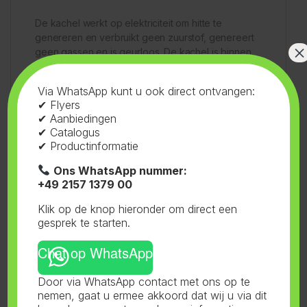
De kachel werkt op elektriciteit om hitte te
genereren en verbruikt geen zuurstof, genereert
×
geen gassen en is geurloos. De kachel is binnen
enkele seconden op zijn maximale capaciteit van
100% en voorzien van een overhittingsbeveiliging.
Via WhatsApp kunt u ook direct ontvangen:
De motor bevat een thermische schakelaar en kan
✔ Flyers
ingesteld worden op meerdere standen.
✔ Aanbiedingen
✔ Catalogus
✔ Productinformatie
Deze kachel heeft een omval beveiliging.
Ons WhatsApp nummer:
+49 2157 1379 00
Klik op de knop hieronder om direct een
gesprek te starten.
Chat op WhatsApp
Door via WhatsApp contact met ons op te
nemen, gaat u ermee akkoord dat wij u via dit