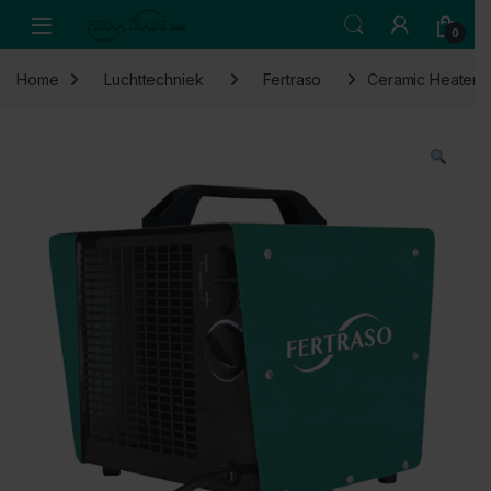
Skip to navigation
Skip to content
Open
0
Home
Luchttechniek
Fertraso
Ceramic Heater 