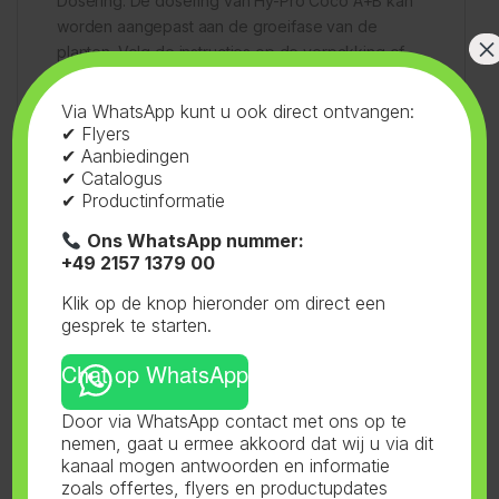
Dosering: De dosering van Hy-Pro Coco A+B kan
worden aangepast aan de groeifase van de
×
planten. Volg de instructies op de verpakking of
het bijgeleverde voedingsschema.
Via WhatsApp kunt u ook direct ontvangen:
✔ Flyers
EC- en pH-waarde: Zorg ervoor dat de EC- en pH-
✔ Aanbiedingen
waarde van de voedingsoplossing regelmatig
✔ Catalogus
worden gecontroleerd en aangepast. De ideale
✔ Productinformatie
pH-waarde ligt tussen 5,5 en 6,0.
Ons WhatsApp nummer:
+49 2157 1379 00
Combinatie met andere producten: Gebruik de
Klik op de knop hieronder om direct een
meststof in combinatie met de Rootstimulator Coco
gesprek te starten.
en Epic Blast voor de beste resultaten.
Chat op WhatsApp
Hy-Pro Coco A+B in het kort:
Door via WhatsApp contact met ons op te
Basisvoeding op tweecomponentenbasis
nemen, gaat u ermee akkoord dat wij u via dit
kanaal mogen antwoorden en informatie
zoals offertes, flyers en productupdates