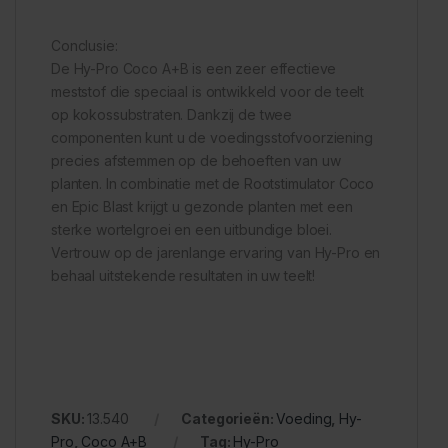
Conclusie:
De Hy-Pro Coco A+B is een zeer effectieve
meststof die speciaal is ontwikkeld voor de teelt
op kokossubstraten. Dankzij de twee
componenten kunt u de voedingsstofvoorziening
precies afstemmen op de behoeften van uw
planten. In combinatie met de Rootstimulator Coco
en Epic Blast krijgt u gezonde planten met een
sterke wortelgroei en een uitbundige bloei.
Vertrouw op de jarenlange ervaring van Hy-Pro en
behaal uitstekende resultaten in uw teelt!
SKU:
13.540
Categorieën:
Voeding
,
Hy-
Pro
,
Coco A+B
Tag:
Hy-Pro