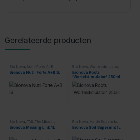
Gerelateerde producten
Bio Nova
,
Nutri-Forte A+B
,
Bio Nova
,
Wortelstimulator
,
Voeding
Voeding
Bionova Nutri Forte A+B 5L
Bionova Roots
‘Wortelstimulator’ 250ml
Bio Nova
,
TML The Missing
Bio Nova
,
Aarde Supermix
,
Link
,
Voeding
Voeding
Bionova Missing Link 1L
Bionova Soil Supermix 1L