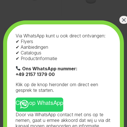
×
Voeding
,
Hy-Pro
,
Terra Epic
Voeding
,
Hy-Pro
,
Terra Epic
Via WhatsApp kunt u ook direct ontvangen:
Bloom
Bloom
Hy-Pro Terra Epic Bloom 1L
Hy-Pro Terra Epic Bloom 5L
✔ Flyers
✔ Aanbiedingen
✔ Catalogus
✔ Productinformatie
Ons WhatsApp nummer:
+49 2157 1379 00
Klik op de knop hieronder om direct een
gesprek te starten.
Chat op WhatsApp
Door via WhatsApp contact met ons op te
nemen, gaat u ermee akkoord dat wij u via dit
Toont alle 4 resultaten
kanaal mogen antwoorden en informatie