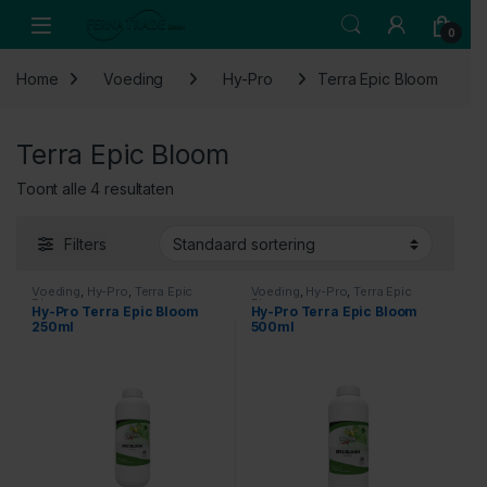
Skip to navigation
Skip to content
Open
0
Home
Voeding
Hy-Pro
Terra Epic Bloom
Terra Epic Bloom
Toont alle 4 resultaten
Filters
Voeding
,
Hy-Pro
,
Terra Epic
Voeding
,
Hy-Pro
,
Terra Epic
Bloom
Bloom
Hy-Pro Terra Epic Bloom
Hy-Pro Terra Epic Bloom
250ml
500ml