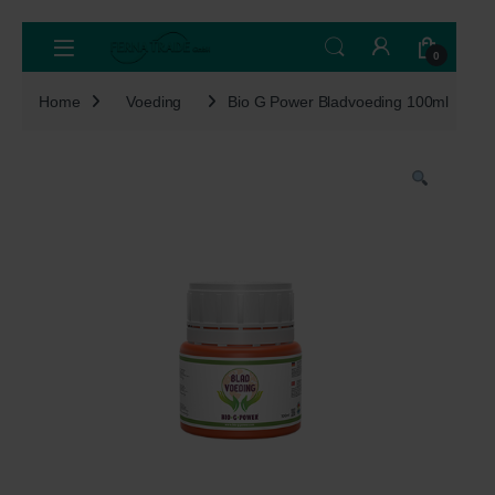
Skip to navigation
Skip to content
Open
0
Home
Voeding
Bio G Power Bladvoeding 100ml