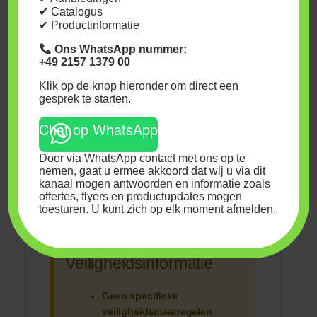
✔ Catalogus
gebruik te beperken tot
✔ Productinformatie
maximaal de tweede week
van de bloei.
Ons WhatsApp nummer:
Vraag 2: Is Bio-G-Power
+49 2157 1379 00
Bladvoeding geschikt voor alle
Klik op de knop hieronder om direct een
plantensoorten?
gesprek te starten.
Antwoord:
Hoewel het
product voor de meeste
Chat op WhatsApp
planten geschikt is, kan het
altijd verstandig zijn om de
Door via WhatsApp contact met ons op te
reactie van uw specifieke
nemen, gaat u ermee akkoord dat wij u via dit
kanaal mogen antwoorden en informatie zoals
plantensoort te monitoren en
offertes, flyers en productupdates mogen
de dosering eventueel aan te
toesturen. U kunt zich op elk moment afmelden.
passen.
Veiligheidsinformatie
Geen specifieke
veiligheidsmaatregelen