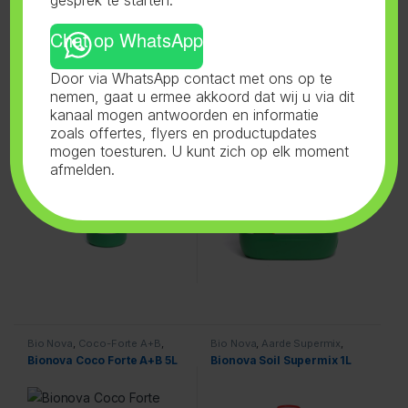
Chat op WhatsApp
Bio Nova
,
Hydro Supermix
,
Bio Nova
,
Wortelstimulator
,
Door via WhatsApp contact met ons op te
Voeding
Voeding
Bionova Hydro Supermix 1L
Bionova Roots
nemen, gaat u ermee akkoord dat wij u via dit
‘Wortelstimulator’ 5L
kanaal mogen antwoorden en informatie
zoals offertes, flyers en productupdates
mogen toesturen. U kunt zich op elk moment
afmelden.
Bio Nova
,
Coco-Forte A+B
,
Bio Nova
,
Aarde Supermix
,
Voeding
Voeding
Bionova Coco Forte A+B 5L
Bionova Soil Supermix 1L