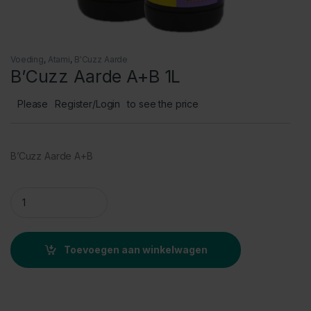
Voeding
,
Atami
,
B'Cuzz Aarde
B’Cuzz Aarde A+B 1L
Please
Register/Login
to see the price
B’Cuzz Aarde A+B
B'Cuzz Aarde A+B 1L quantity
Toevoegen aan winkelwagen