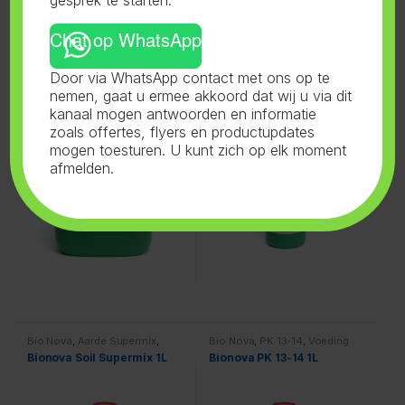
Chat op WhatsApp
Bio Nova
,
Zym
,
Voeding
Bio Nova
,
N27%
,
Voeding
Door via WhatsApp contact met ons op te
Bionova Zym 5L
Bionova N27% 1L
nemen, gaat u ermee akkoord dat wij u via dit
kanaal mogen antwoorden en informatie
zoals offertes, flyers en productupdates
mogen toesturen. U kunt zich op elk moment
afmelden.
Bio Nova
,
Aarde Supermix
,
Bio Nova
,
PK 13-14
,
Voeding
Voeding
Bionova Soil Supermix 1L
Bionova PK 13-14 1L