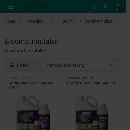
Skip to navigation
Skip to content
Open
0
Home
Voeding
HortiFit
Bloomstimulator
Bloomstimulator
Toont alle 3 resultaten
Filters
Voeding
,
HortiFit
,
Voeding
,
HortiFit
,
Bloomstimulator
Bloomstimulator
Hortifit Bloom Stimulator
Hortifit Bloom Stimulator 1L
250ml