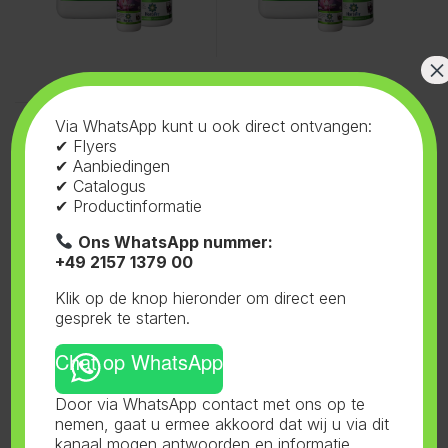
×
Voeding
,
HortiFit
,
Via WhatsApp kunt u ook direct ontvangen:
Bloomstimulator
Hortifit Bloom Stimulator 5L
✔ Flyers
✔ Aanbiedingen
✔ Catalogus
✔ Productinformatie
Ons WhatsApp nummer:
+49 2157 1379 00
Klik op de knop hieronder om direct een
gesprek te starten.
Chat op WhatsApp
Door via WhatsApp contact met ons op te
nemen, gaat u ermee akkoord dat wij u via dit
Toont alle 3 resultaten
kanaal mogen antwoorden en informatie