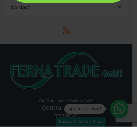
Contact
Got Questions ? Call us 24/7!
Central +49 2157
snelle service!
13790-0
Privacy & Cookies Policy