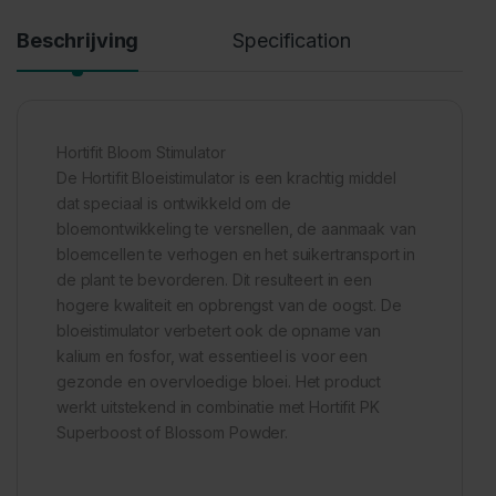
Beschrijving
Specification
Hortifit Bloom Stimulator
De Hortifit Bloeistimulator is een krachtig middel
dat speciaal is ontwikkeld om de
bloemontwikkeling te versnellen, de aanmaak van
bloemcellen te verhogen en het suikertransport in
de plant te bevorderen. Dit resulteert in een
hogere kwaliteit en opbrengst van de oogst. De
bloeistimulator verbetert ook de opname van
kalium en fosfor, wat essentieel is voor een
gezonde en overvloedige bloei. Het product
werkt uitstekend in combinatie met Hortifit PK
Superboost of Blossom Powder.