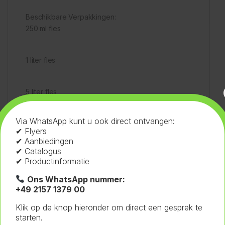
Beschikbare Verpakkingen:
250 ml fles
1 liter fles
5 liter fles
Via WhatsApp kunt u ook direct ontvangen:
Veiligheidsvoorschriften:
✔ Flyers
Signalwoord: Geen
✔ Aanbiedingen
✔ Catalogus
✔ Productinformatie
Gevarenhinweisen: Geen
Ons WhatsApp nummer:
+49 2157 1379 00
Veiligheidsmaatregelen (P-codes):
Klik op de knop hieronder om direct een gesprek te
starten.