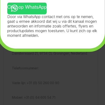
P102: Buiten bereik van kinderen houden.
Chat op WhatsApp
Door via WhatsApp contact met ons op te nemen,
P280: Draag beschermende handschoenen,
gaat u ermee akkoord dat wij u via dit kanaal mogen
beschermende kleding, veiligheidsbril en/of
antwoorden en informatie zoals offertes, flyers en
gezichtsmasker dragen.
productupdates mogen toesturen. U kunt zich op elk
moment afmelden.
Fabrikantinformatie: Hortifit
Adres:
Damsterwaard 21, 9734 CL Groningen, Nederland
Telefoonnummer:
Vaste lijn: +31 (0) 50 260 00 90
Mobiel: +31 (0) 64 605 54 71