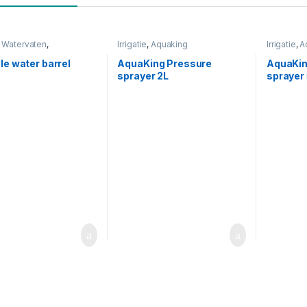
,
Watervaten
,
Irrigatie
,
Aquaking
Irrigatie
,
A
baar
le water barrel
AquaKing Pressure
AquaKin
sprayer 2L
sprayer