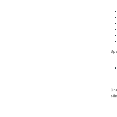
Spe
Ont
sli