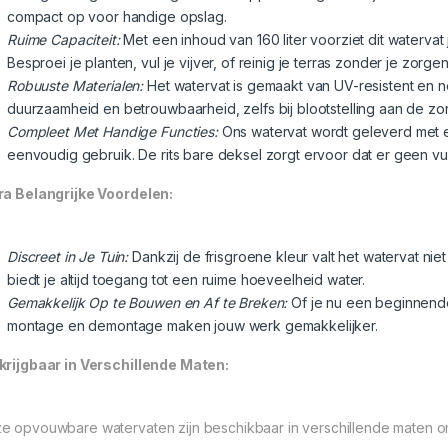
compact op voor handige opslag.
Ruime Capaciteit:
Met een inhoud van 160 liter voorziet dit watervat
Besproei je planten, vul je vijver, of reinig je terras zonder je zor
Robuuste Materialen:
Het watervat is gemaakt van UV-resistent en n
duurzaamheid en betrouwbaarheid, zelfs bij blootstelling aan de zo
Compleet Met Handige Functies:
Ons watervat wordt geleverd met 
eenvoudig gebruik. De rits bare deksel zorgt ervoor dat er geen vuil
ra Belangrijke Voordelen:
Discreet in Je Tuin:
Dankzij de frisgroene kleur valt het watervat niet 
biedt je altijd toegang tot een ruime hoeveelheid water.
Gemakkelijk Op te Bouwen en Af te Breken:
Of je nu een beginnende
montage en demontage maken jouw werk gemakkelijker.
krijgbaar in Verschillende Maten:
e opvouwbare watervaten zijn beschikbaar in verschillende maten o