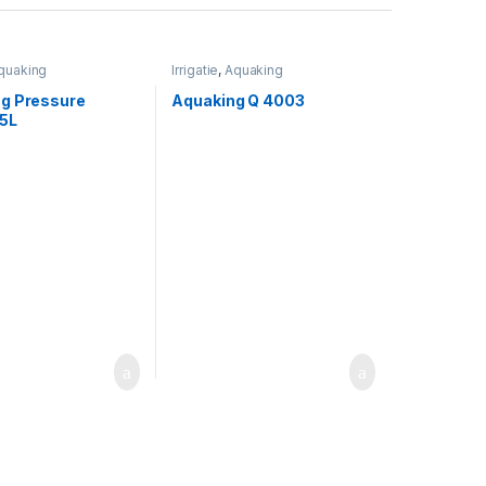
quaking
Irrigatie
,
Aquaking
g Pressure
Aquaking Q 4003
 5L