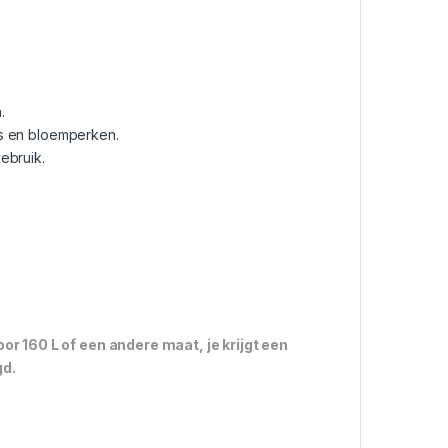
.
ns en bloemperken.
ebruik.
r 160 L of een andere maat, je krijgt een
gd.