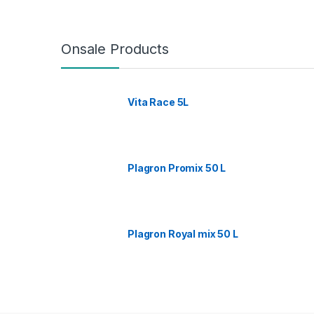
Onsale Products
Vita Race 5L
Plagron Promix 50 L
Plagron Royal mix 50 L