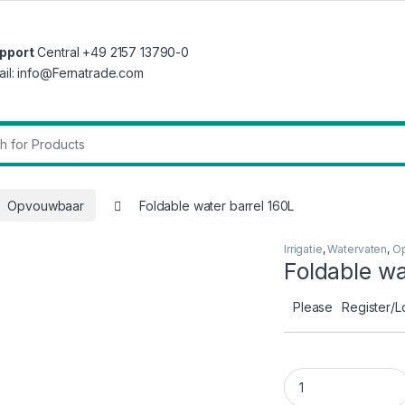
pport
Central +49 2157 13790-0
ail: info@Fernatrade.com
r:
Opvouwbaar
Foldable water barrel 160L
Irrigatie
,
Watervaten
,
O
Foldable wa
Please
Register/L
Foldable water barr