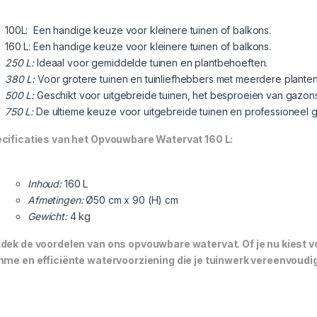
100L: Een handige keuze voor kleinere tuinen of balkons.
160 L: Een handige keuze voor kleinere tuinen of balkons.
250 L:
Ideaal voor gemiddelde tuinen en plantbehoeften.
380 L:
Voor grotere tuinen en tuinliefhebbers met meerdere planten
500 L:
Geschikt voor uitgebreide tuinen, het besproeien van gazo
750 L:
De ultieme keuze voor uitgebreide tuinen en professioneel g
cificaties van het Opvouwbare Watervat 160 L:
Inhoud:
160 L
Afmetingen:
Ø50 cm x 90 (H) cm
Gewicht:
4 kg
dek de voordelen van ons opvouwbare watervat. Of je nu kiest voo
mme en efficiënte watervoorziening die je tuinwerk vereenvoudi