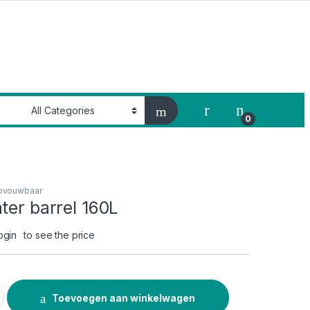
My Account
0
pvouwbaar
ter barrel 160L
ogin
to see the price
el 160L quantity
Toevoegen aan winkelwagen