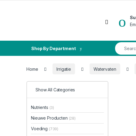
Skip to navigation
Skip to content
Su
Open
Em
Search fo
Shop By Department
Home
Irrigatie
Watervaten
Show All Categories
Nutrients
(3)
Nieuwe Producten
(28)
Voeding
(739)