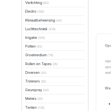
Verlichting
(80)
Electro
(105)
Klimaatbeheersing
(44)
Luchttechniek
(410)
Irrigatie
(106)
Opv
Potten
(55)
Groeimedium
(78)
Het
Rollen en Tapes
(25)
opv
Diversen
wat
(43)
Trimmers
(25)
Waa
Geurspray
(40)
Meters
(55)
Tenten
(135)