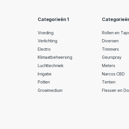
Categorieën 1
Categorieë
Voeding
Rollen en Tap
Verlichting
Diversen
Electro
Trimmers
Klimaatbeheersing
Geurspray
Luchttechniek
Meters
Irrigatie
Narcos CBD
Potten
Tenten
Groeimedium
Flessen en D