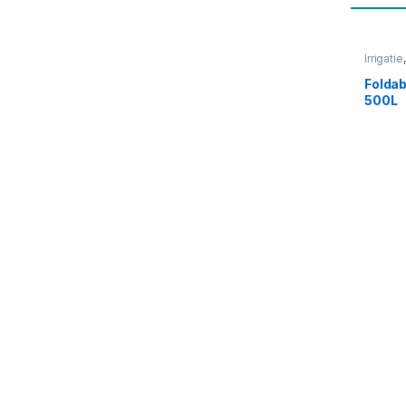
Irrigatie
Opvouw
Foldab
500L