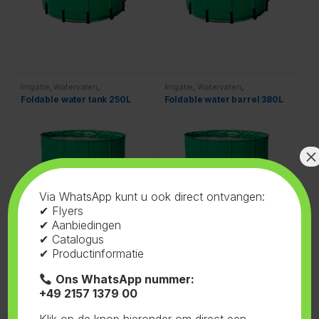
Irrigatie
,
Watervaten
,
Irrigatie
,
Watervaten
,
Opvouwbaar
Opvouwbaar
Foldable water tank 250L
Foldable water barrel 380L
×
Via WhatsApp kunt u ook direct ontvangen:
✔ Flyers
✔ Aanbiedingen
✔ Catalogus
✔ Productinformatie
Ons WhatsApp nummer:
+49 2157 1379 00
Irrigatie
,
Watervaten
,
Irrigatie
,
Watervaten
,
Opvouwbaar
Opvouwbaar
Foldable water barrel 500L
Foldable water barrel 750L