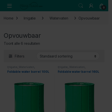
Skip to navigation
Skip to content
Open
0
Home
Irrigatie
Watervaten
Opvouwbaar
Opvouwbaar
Toont alle 6 resultaten
Filters
Irrigatie
,
Watervaten
,
Irrigatie
,
Watervaten
,
Opvouwbaar
Opvouwbaar
Foldable water barrel 100L
Foldable water barrel 160L