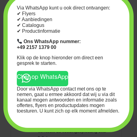
ml Veganics Grow toe per liter
Via WhatsApp kunt u ook direct ontvangen:
water in een organische thee-
✔ Flyers
preparatie. Laat het mengsel
✔ Aanbiedingen
✔ Catalogus
24-36 uur fermenteren met een
✔ Productinformatie
luchtpomp en gebruik de thee
binnen 6 uur.
Ons WhatsApp nummer:
+49 2157 1379 00
Hoe gebruik je Bionova
Klik op de knop hieronder om direct een
Veganics Grow?
gesprek te starten.
Chat op WhatsApp
Gebruiksperiode:
Vanaf de eerste
week van de groei tot één week voor
Door via WhatsApp contact met ons op te
de oogst. Spoelen is verplicht.
nemen, gaat u ermee akkoord dat wij u via dit
Mengbaarheid:
Mengbaar met alle
kanaal mogen antwoorden en informatie zoals
veganistische Bionova-producten,
offertes, flyers en productupdates mogen
toesturen. U kunt zich op elk moment afmelden.
zoals Vegan PK 3-5, X-ceL, TML en
Roots.
Toepassing:
Geschikt voor irrigatie.
Vernieuw de voedingsoplossing elke