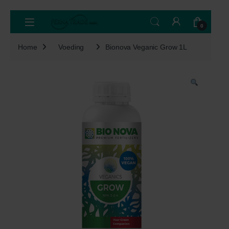
Skip to navigation
Skip to content
Open
0
Home
Voeding
Bionova Veganic Grow 1L