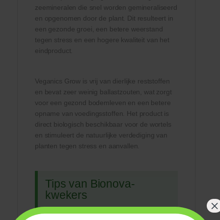
zeemineralen die snel worden gemineraliseerd
en opgenomen door de plant. Dit resulteert in
een gezonde groei, een betere weerstand
tegen stress en een hogere kwaliteit van het
eindproduct.
Veganics Grow is vrij van dierlijke reststoffen
en bevat zeer weinig ballastzouten, wat zorgt
voor een gezond bodemleven en een betere
opname van voedingsstoffen. Het product is
direct biologisch beschikbaar voor de wortels
en stimuleert de natuurlijke verdediging van
planten tegen stress en aanvallen.
Tips van Bionova-
kwekers
×
Gebruik als booster:
Voeg 2-4