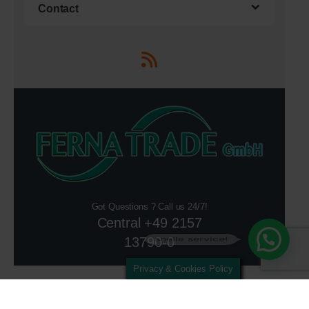
Contact
Got Questions ? Call us 24/7!
Central +49 2157
snelle service!
13790-0
Privacy & Cookies Policy