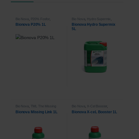
Bio Nova
,
P20% Fosfor
,
Bio Nova
,
Hydro Supermix
,
Voeding
Voeding
Bionova P20% 1L
Bionova Hydro Supermix
5L
Bio Nova
,
TML The Missing
Bio Nova
,
X-Cel Booster
,
Link
,
Voeding
Voeding
Bionova Missing Link 1L
Bionova X-ceL Booster 1L