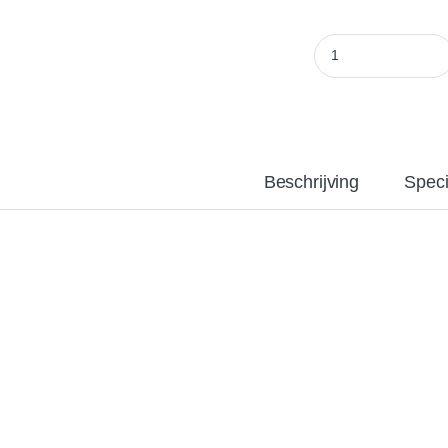
Bionova pH+ 1L qua
Beschrijving
Speci