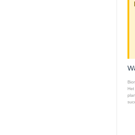
Wa
Bio
Het
plan
succ