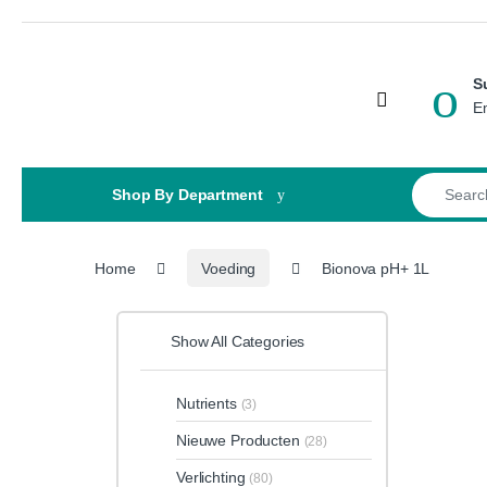
Skip to navigation
Skip to content
S
Open
E
Search for
Shop By Department
Home
Voeding
Bionova pH+ 1L
Show All Categories
Nutrients
(3)
Nieuwe Producten
(28)
Verlichting
(80)