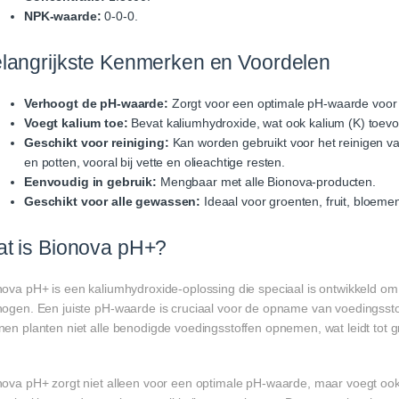
NPK-waarde:
0-0-0.
langrijkste Kenmerken en Voordelen
Verhoogt de pH-waarde:
Zorgt voor een optimale pH-waarde voor
Voegt kalium toe:
Bevat kaliumhydroxide, wat ook kalium (K) toev
Geschikt voor reiniging:
Kan worden gebruikt voor het reinigen va
en potten, vooral bij vette en olieachtige resten.
Eenvoudig in gebruik:
Mengbaar met alle Bionova-producten.
Geschikt voor alle gewassen:
Ideaal voor groenten, fruit, bloeme
t is Bionova pH+?
nova pH+ is een kaliumhydroxide-oplossing die speciaal is ontwikkeld 
hogen. Een juiste pH-waarde is cruciaal voor de opname van voedingsstoff
nen planten niet alle benodigde voedingsstoffen opnemen, wat leidt tot 
nova pH+ zorgt niet alleen voor een optimale pH-waarde, maar voegt ook