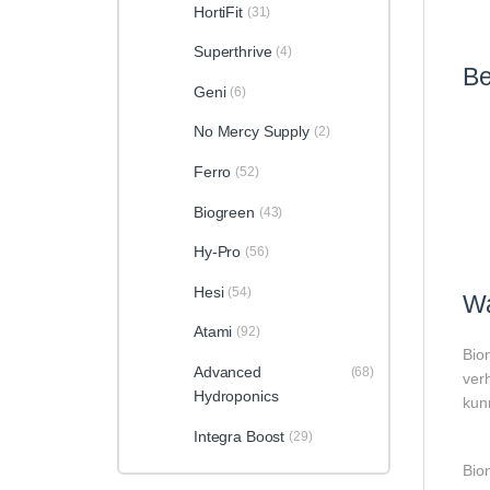
HortiFit
(31)
Superthrive
(4)
Be
Geni
(6)
No Mercy Supply
(2)
Ferro
(52)
Biogreen
(43)
Hy-Pro
(56)
Hesi
(54)
Wa
Atami
(92)
Bio
Advanced
(68)
ver
Hydroponics
kun
Integra Boost
(29)
Bio