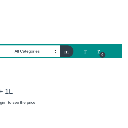
My Account
0
+ 1L
gin
to see the price