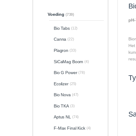
Bi
Voeding
(739)
pH-
Bio Tabs
(12)
Bio
Canna
(22)
Het
Plagron
(33)
kun
res
SiCaMag Boom
(4)
Bio G Power
(78)
T
Ecolizer
(25)
Bio Nova
(47)
Bio TKA
(3)
Sa
Aptus NL
(74)
F-Max Final Kick
(4)