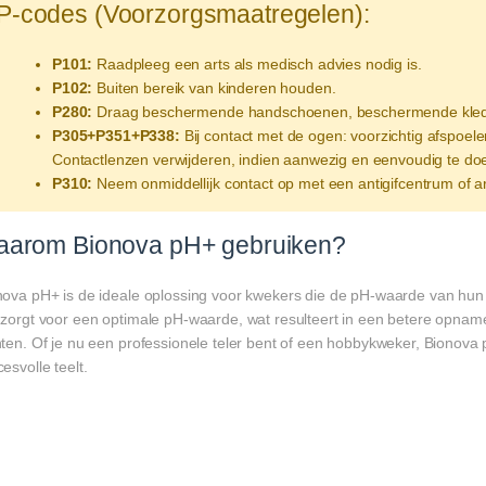
P-codes (Voorzorgsmaatregelen):
P101:
Raadpleeg een arts als medisch advies nodig is.
P102:
Buiten bereik van kinderen houden.
P280:
Draag beschermende handschoenen, beschermende kleding,
P305+P351+P338:
Bij contact met de ogen: voorzichtig afspoe
Contactlenzen verwijderen, indien aanwezig en eenvoudig te doe
P310:
Neem onmiddellijk contact op met een antigifcentrum of ar
arom Bionova pH+ gebruiken?
nova pH+ is de ideale oplossing voor kwekers die de pH-waarde van hun
 zorgt voor een optimale pH-waarde, wat resulteert in een betere opna
ten. Of je nu een professionele teler bent of een hobbykweker, Bionova 
esvolle teelt.