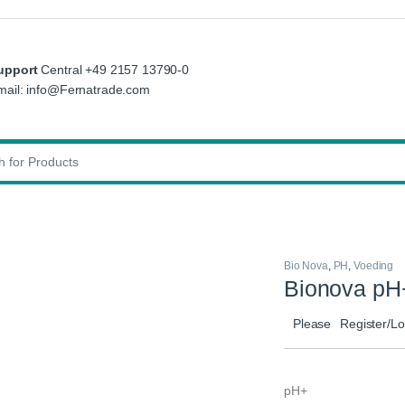
upport
Central +49 2157 13790-0
mail: info@Fernatrade.com
:
Bio Nova
,
PH
,
Voeding
Bionova pH
Please
Register/Lo
pH+