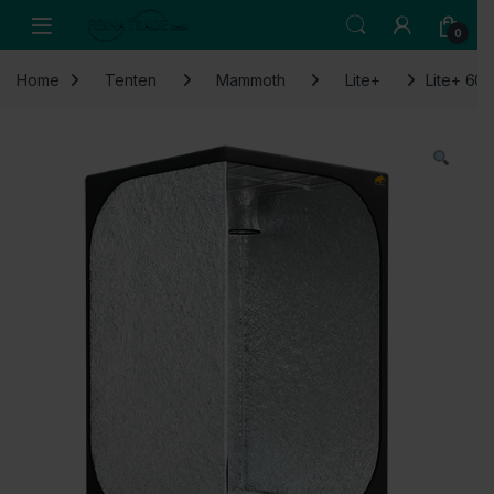
Skip to navigation
Skip to content
Open
0
Home
Tenten
Mammoth
Lite+
Lite+ 60