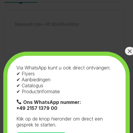
Mammoth Lite+ 60 60x60x140cm
×
SKU:
71.556
Categorieën:
Tenten
,
Via WhatsApp kunt u ook direct ontvangen:
✔ Flyers
Mammoth
,
Lite+
Tag:
Mammoth
✔ Aanbiedingen
✔ Catalogus
✔ Productinformatie
Ons WhatsApp nummer:
+49 2157 1379 00
Gerelateerde producten
Klik op de knop hieronder om direct een
gesprek te starten.