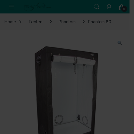
Skip to navigation
Skip to content
Open
0
Home
Tenten
Phantom
Phantom 80