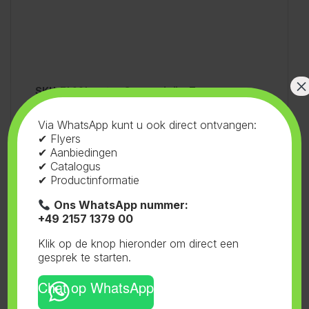
×
SKU:
71.001
Categorieën:
Tenten
,
Phantom
Tag:
Phantom
Via WhatsApp kunt u ook direct ontvangen:
✔ Flyers
✔ Aanbiedingen
✔ Catalogus
✔ Productinformatie
Gerelateerde producten
Ons WhatsApp nummer:
+49 2157 1379 00
Klik op de knop hieronder om direct een
gesprek te starten.
Tenten
,
Phantom
Tenten
,
Mammoth
,
Pro+ HC
Phantom 100
Pro+ HC 150
150x150x225cm
Chat op WhatsApp