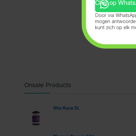
Chat op What
Door via WhatsApp
mogen antwoorden 
kunt zich op elk 
Onsale Products
Vita Race 5L