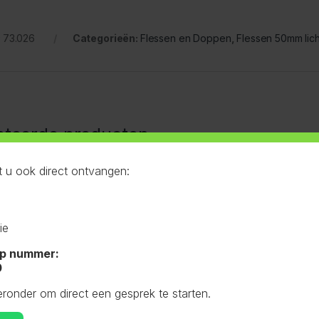
:
73.026
Categorieën:
Flessen en Doppen
,
Flessen 50mm lic
ateerde producten
 u ook direct ontvangen:
en Doppen
,
Flessen
Flessen en Doppen
,
Flessen
Flessen e
it
50mm lichtgewicht
,
Zwart
50mm licht
8mm Wit 1L
Fles 50mm lichtgewicht
Fles 50m
ie
Zwart 1L
Wit 500m
p nummer:
0
eronder om direct een gesprek te starten.