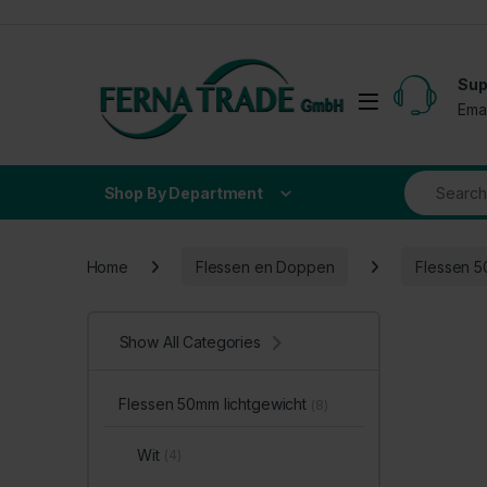
Skip to navigation
Skip to content
Sup
Open
Ema
Search for
Shop By Department
Home
Flessen en Doppen
Flessen 5
Show All Categories
Flessen 50mm lichtgewicht
(8)
Wit
(4)