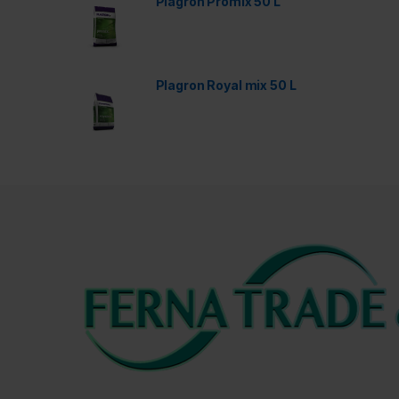
Plagron Promix 50 L
Plagron Royal mix 50 L