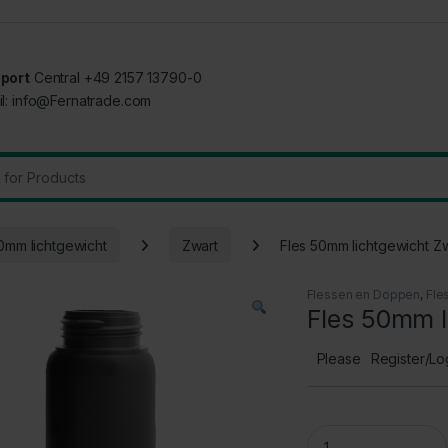
port
Central +49 2157 13790-0
il: info@Fernatrade.com
:
0mm lichtgewicht
Zwart
Fles 50mm lichtgewicht Z
Flessen en Doppen
,
Fle
Fles 50mm l
Please
Register/Lo
Fles 50mm lichtgew