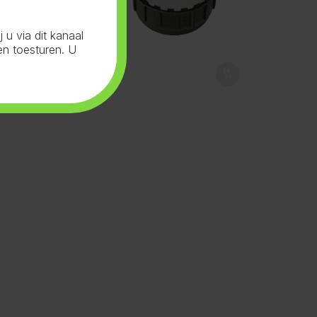
u via dit kanaal
en toesturen. U