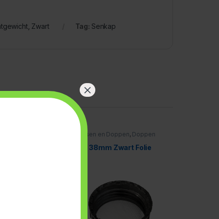
htgewicht
,
Zwart
Tag:
Senkap
×
n Doppen
,
Flessen
Flessen en Doppen
,
Doppen
gewicht
,
Wit
38mm
,
Zwart
m lichtgewicht
Dop 38mm Zwart Folie
l