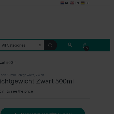
NL
EN
DE
My Account
0
wart 500ml
ssen 50mm lichtgewicht
,
Zwart
ichtgewicht Zwart 500ml
gin
to see the price
icht Zwart 500ml quantity