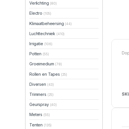
Verlichting
(80)
Electro
(105)
Klimaatbeheersing
(44)
Luchttechniek
(410)
Irrigatie
(106)
Dop
Potten
(55)
Groeimedium
(78)
Rollen en Tapes
(25)
Diversen
(43)
SK
Trimmers
(25)
Geurspray
(40)
Meters
(55)
Tenten
(135)