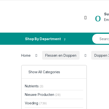
Skip to navigation
Skip to content
Su
Open
Em
Search fo
Shop By Department
Home
Flessen en Doppen
Doppen
Show All Categories
Nutrients
(3)
Nieuwe Producten
(28)
Voeding
(739)