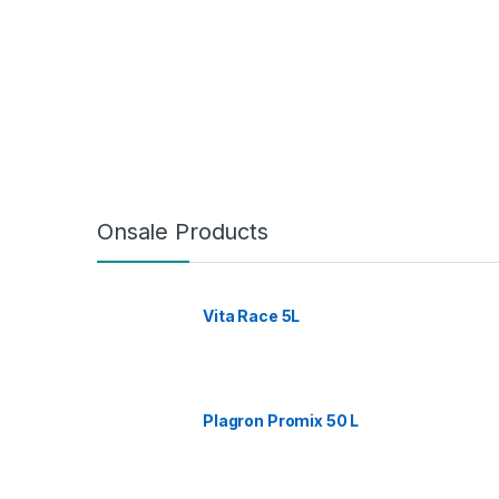
Onsale Products
Vita Race 5L
Plagron Promix 50 L