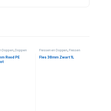
en Doppen
,
Doppen
Flessen en Doppen
,
Flessen
nderslot
38mm
,
Zwart
mm Rood PE
Fles 38mm Zwart 1L
ot