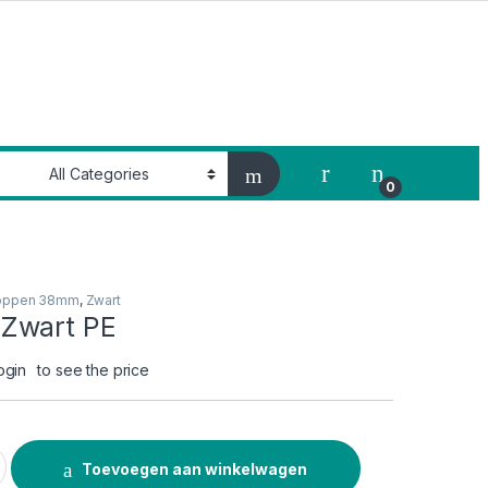
My Account
0
oppen 38mm
,
Zwart
Zwart PE
ogin
to see the price
 quantity
Toevoegen aan winkelwagen