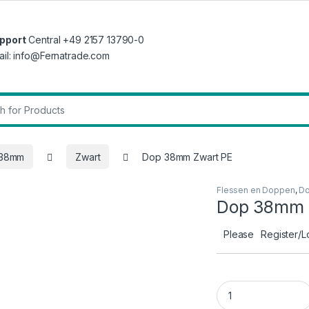
pport
Central +49 2157 13790-0
ail: info@Fernatrade.com
r:
 38mm
Zwart
Dop 38mm Zwart PE
Flessen en Doppen
,
D
Dop 38mm 
Please
Register/L
Dop 38mm Zwart PE