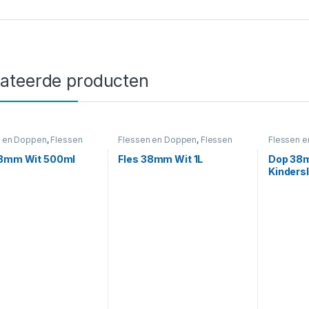
lateerde producten
n en Doppen
,
Flessen
Flessen en Doppen
,
Flessen
Flessen 
Wit
38mm
,
Wit
38mm
,
Ki
38mm Wit 500ml
Fles 38mm Wit 1L
Dop 38
Kindersl