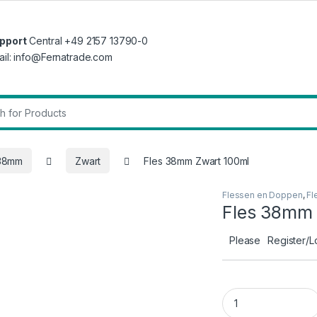
pport
Central +49 2157 13790-0
ail: info@Fernatrade.com
r:
 38mm
Zwart
Fles 38mm Zwart 100ml
Flessen en Doppen
,
Fl
Fles 38mm 
Please
Register/L
Fles 38mm Zwart 1