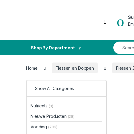
Skip to navigation
Skip to content
Su
Open
Em
Search fo
Shop By Department
Home
Flessen en Doppen
Flessen
Show All Categories
Nutrients
(3)
Nieuwe Producten
(28)
Voeding
(739)