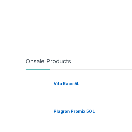
Onsale Products
Vita Race 5L
Plagron Promix 50 L