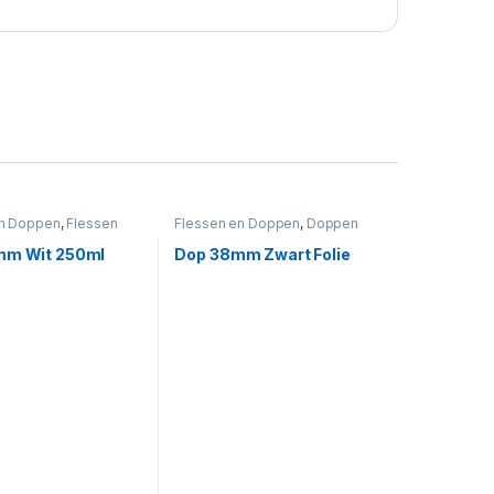
en Doppen
,
Flessen
Flessen en Doppen
,
Doppen
t
38mm
,
Zwart
mm Wit 250ml
Dop 38mm Zwart Folie