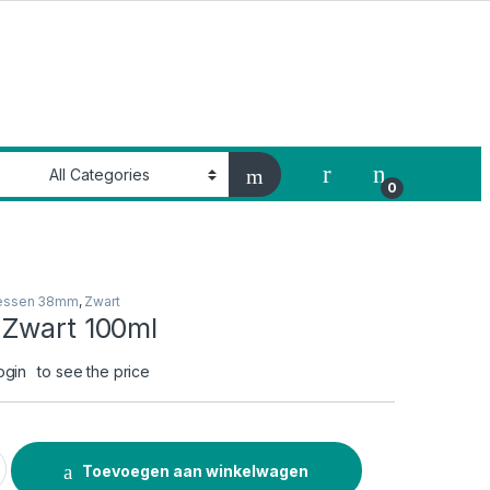
My Account
0
essen 38mm
,
Zwart
Zwart 100ml
ogin
to see the price
00ml quantity
Toevoegen aan winkelwagen