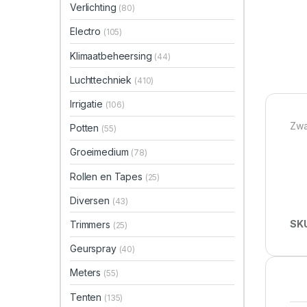
Verlichting
(80)
Electro
(105)
Klimaatbeheersing
(44)
Luchttechniek
(410)
Irrigatie
(106)
Zwa
Potten
(55)
Groeimedium
(78)
Rollen en Tapes
(25)
Diversen
(43)
SK
Trimmers
(25)
Geurspray
(40)
Meters
(55)
Tenten
(135)