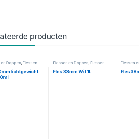
lateerde producten
n en Doppen
,
Flessen
Flessen en Doppen
,
Flessen
Flessen 
chtgewicht
,
Wit
38mm
,
Wit
38mm
,
Wi
50mm lichtgewicht
Fles 38mm Wit 1L
Fles 38
00ml