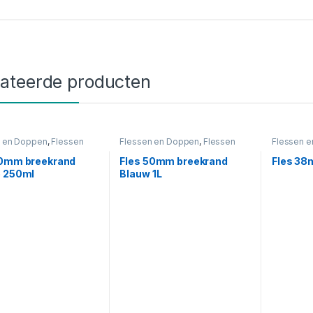
lateerde producten
n en Doppen
,
Flessen
Flessen en Doppen
,
Flessen
Flessen 
reekrand
,
Oranje
50mm breekrand
,
Blauw
38mm
,
Zw
50mm breekrand
Fles 50mm breekrand
Fles 38
e 250ml
Blauw 1L