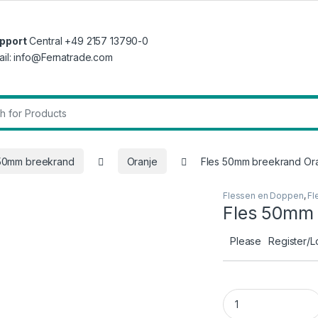
pport
Central +49 2157 13790-0
ail: info@Fernatrade.com
r:
50mm breekrand
Oranje
Fles 50mm breekrand Or
Flessen en Doppen
,
Fl
Fles 50mm 
Please
Register/L
Fles 50mm breekra