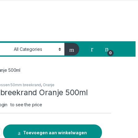
My Account
0
anje 500ml
essen 50mm breekrand
,
Oranje
breekrand Oranje 500ml
ogin
to see the price
nd Oranje 500ml quantity
Toevoegen aan winkelwagen