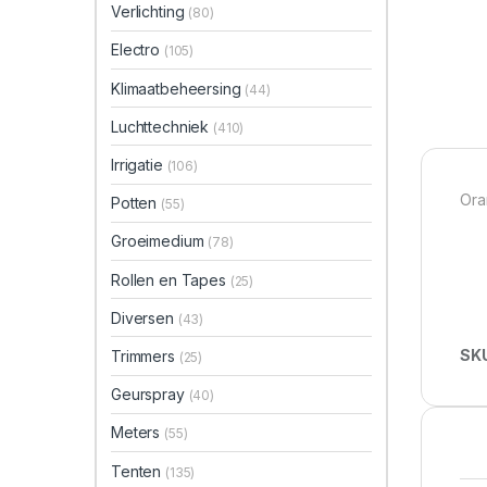
Verlichting
(80)
Electro
(105)
Klimaatbeheersing
(44)
Luchttechniek
(410)
Irrigatie
(106)
Ora
Potten
(55)
Groeimedium
(78)
Rollen en Tapes
(25)
Diversen
(43)
SK
Trimmers
(25)
Geurspray
(40)
Meters
(55)
Tenten
(135)