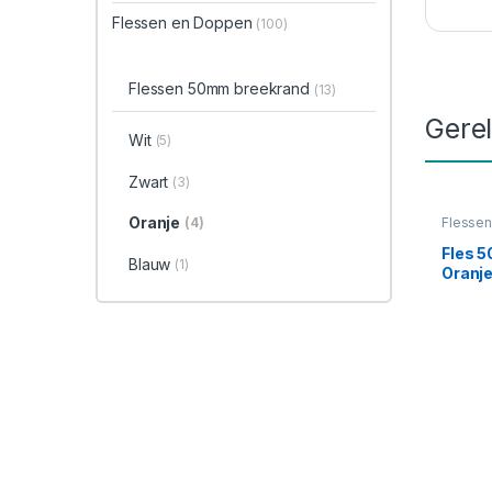
Flessen en Doppen
(100)
Flessen 50mm breekrand
(13)
Gere
Wit
(5)
Zwart
(3)
Oranje
(4)
Flesse
50mm b
Fles 
Blauw
(1)
Oranj