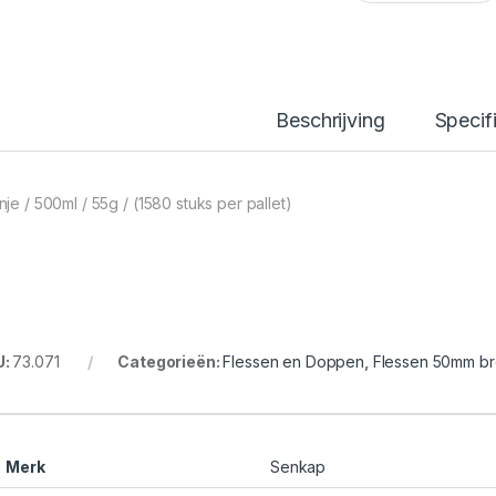
Beschrijving
Specif
nje / 500ml / 55g / (1580 stuks per pallet)
U:
73.071
Categorieën:
Flessen en Doppen
,
Flessen 50mm b
Merk
Senkap