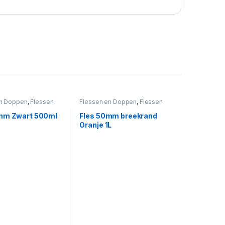
en Doppen
,
Flessen
Flessen en Doppen
,
Flessen
art
50mm breekrand
,
Oranje
mm Zwart 500ml
Fles 50mm breekrand
Oranje 1L