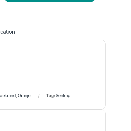
ication
reekrand
,
Oranje
Tag:
Senkap