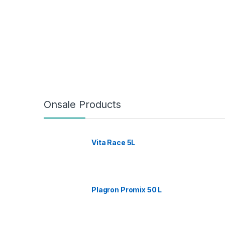
Onsale Products
Vita Race 5L
Plagron Promix 50 L