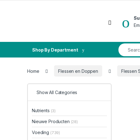
Skip to navigation
Skip to content
Su
Open
Em
Search fo
Shop By Department
Home
Flessen en Doppen
Flessen 
Show All Categories
Nutrients
(3)
Nieuwe Producten
(28)
Voeding
(739)