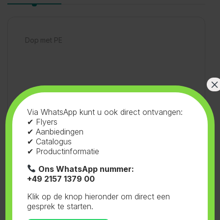
Dop met PE
×
SKU:
73.010
Categorieën:
Flessen en
Via WhatsApp kunt u ook direct ontvangen:
✔ Flyers
Doppen
,
Doppen 38mm
,
Wit
Tag:
Senkap
✔ Aanbiedingen
✔ Catalogus
✔ Productinformatie
Ons WhatsApp nummer:
+49 2157 1379 00
Gerelateerde producten
Klik op de knop hieronder om direct een
gesprek te starten.