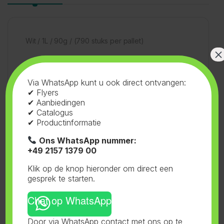
Wit / 1L / 90g / (790 stuks per pallet)
×
Via WhatsApp kunt u ook direct ontvangen:
✔ Flyers
✔ Aanbiedingen
✔ Catalogus
SKU:
73.004
Categorieën:
Flessen en
✔ Productinformatie
Doppen
,
Flessen 38mm
,
Wit
Tag:
Senkap
Ons WhatsApp nummer:
+49 2157 1379 00
Klik op de knop hieronder om direct een
gesprek te starten.
Gerelateerde producten
Chat op WhatsApp
Door via WhatsApp contact met ons op te