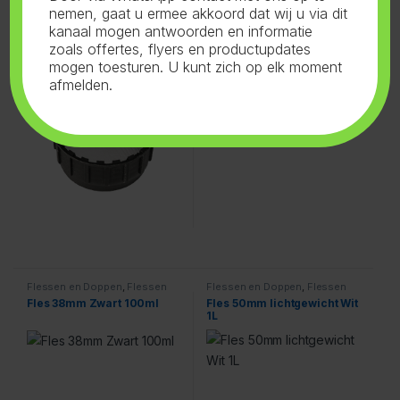
nemen, gaat u ermee akkoord dat wij u via dit
Flessen en Doppen
,
Doppen
Flessen en Doppen
,
Flessen
38mm
,
Zwart
38mm
,
Wit
kanaal mogen antwoorden en informatie
Dop 38mm Zwart Folie
Fles 38mm Wit 500ml
zoals offertes, flyers en productupdates
mogen toesturen. U kunt zich op elk moment
afmelden.
Flessen en Doppen
,
Flessen
Flessen en Doppen
,
Flessen
38mm
,
Zwart
50mm lichtgewicht
,
Wit
Fles 38mm Zwart 100ml
Fles 50mm lichtgewicht Wit
1L