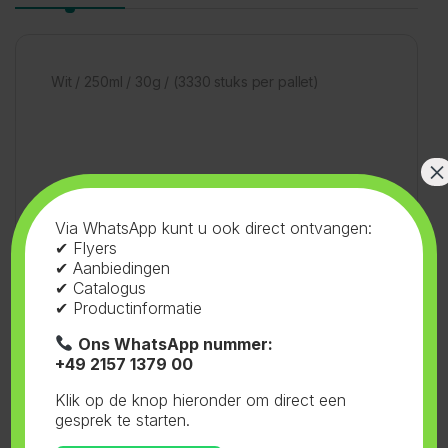
Wit / 250ml / 30g / (3330 stuks per pallet)
×
SKU:
73.002
Categorieën:
Flessen en
Via WhatsApp kunt u ook direct ontvangen:
✔ Flyers
Doppen
,
Flessen 38mm
,
Wit
Tag:
Senkap
✔ Aanbiedingen
✔ Catalogus
✔ Productinformatie
Ons WhatsApp nummer:
+49 2157 1379 00
Gerelateerde producten
Klik op de knop hieronder om direct een
gesprek te starten.