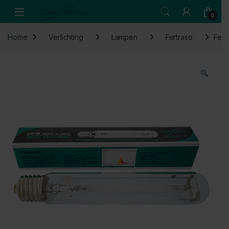
Skip to navigation
Skip to content
Open
0
Home
Verlichting
Lampen
Fertraso
Fert