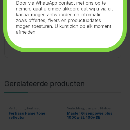
Door via WhatsApp contact met ons op te
nemen, gaat u ermee akkoord dat wij u via dit
kanaal mogen antwoorden en informatie
zoals offertes, flyers en productupdates
mogen toesturen. U kunt zich op elk moment
afmelden.
SKU:
21.217
Categorieën:
Verlichting
,
Lampen
,
Fertraso
Tag:
Fertraso
Gerelateerde producten
Verlichting
,
Fertraso
,
Verlichting
,
Lampen
,
Philips
Accessoires
Fertraso Hamertone
Master Greenpower plus
reflector
1000w EL 400v DE