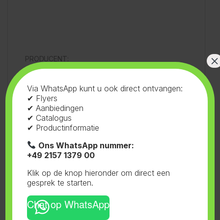
×
PRODUCENT:
Via WhatsApp kunt u ook direct ontvangen:
FERNA TRADE GMBH
✔ Flyers
✔ Aanbiedingen
✔ Catalogus
INDUSTREISTRASSE 3
✔ Productinformatie
Ons WhatsApp nummer:
41334 NETTETAL
+49 2157 1379 00
Klik op de knop hieronder om direct een
gesprek te starten.
GERMANY
Chat op WhatsApp
EMAIL: INFO@FERNATRADE.COM