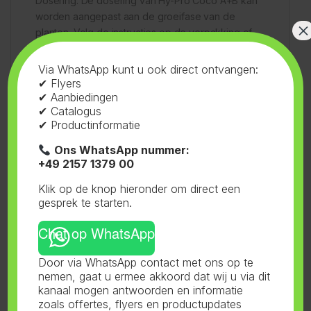
Dosering: De dosering van Hy-Pro Coco A+B kan
worden aangepast aan de groeifase van de
×
planten. Volg de instructies op de verpakking of
het bijgeleverde voedingsschema.
Via WhatsApp kunt u ook direct ontvangen:
✔ Flyers
EC- en pH-waarde: Zorg ervoor dat de EC- en pH-
✔ Aanbiedingen
waarde van de voedingsoplossing regelmatig
✔ Catalogus
worden gecontroleerd en aangepast. De ideale
✔ Productinformatie
pH-waarde ligt tussen 5,5 en 6,0.
Ons WhatsApp nummer:
+49 2157 1379 00
Combinatie met andere producten: Gebruik de
Klik op de knop hieronder om direct een
meststof in combinatie met de Rootstimulator Coco
gesprek te starten.
en Epic Blast voor de beste resultaten.
Chat op WhatsApp
Hy-Pro Coco A+B in het kort:
Door via WhatsApp contact met ons op te
Basisvoeding op tweecomponentenbasis
nemen, gaat u ermee akkoord dat wij u via dit
kanaal mogen antwoorden en informatie
zoals offertes, flyers en productupdates