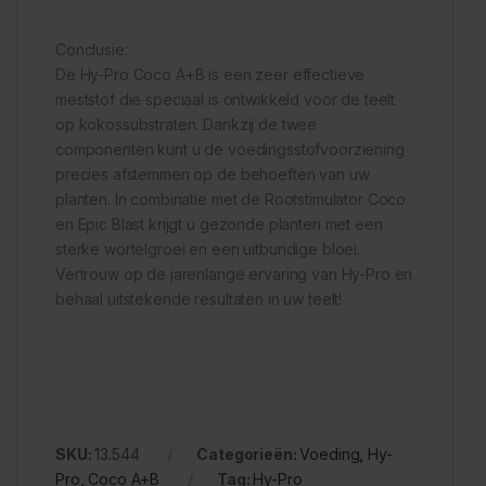
Conclusie:
De Hy-Pro Coco A+B is een zeer effectieve
meststof die speciaal is ontwikkeld voor de teelt
op kokossubstraten. Dankzij de twee
componenten kunt u de voedingsstofvoorziening
precies afstemmen op de behoeften van uw
planten. In combinatie met de Rootstimulator Coco
en Epic Blast krijgt u gezonde planten met een
sterke wortelgroei en een uitbundige bloei.
Vertrouw op de jarenlange ervaring van Hy-Pro en
behaal uitstekende resultaten in uw teelt!
SKU:
13.544
Categorieën:
Voeding
,
Hy-
Pro
,
Coco A+B
Tag:
Hy-Pro