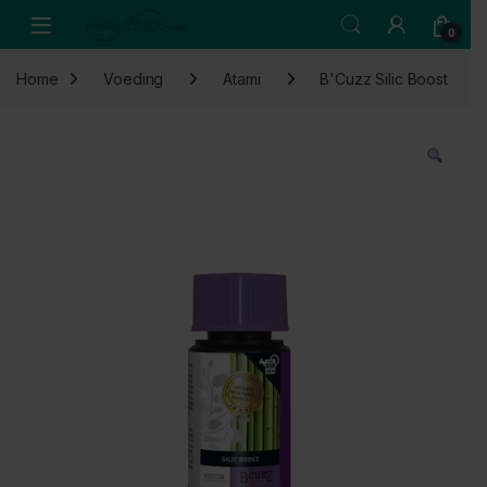
Skip to navigation
Skip to content
Open
0
Home
Voeding
Atami
B'Cuzz Silic Boost