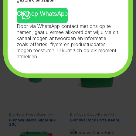
Chat op WhatsApp
Bio Nova
,
Hydro Supermix
,
Bio Nova
,
Aarde Supermix
,
Door via WhatsApp contact met ons op te
Voeding
Voeding
Bionova Hydro Supermix 1L
Bionova Soil Supermix 20L
nemen, gaat u ermee akkoord dat wij u via dit
kanaal mogen antwoorden en informatie
zoals offertes, flyers en productupdates
mogen toesturen. U kunt zich op elk moment
afmelden.
Bio Nova
,
Hydro Supermix
,
Bio Nova
,
Coco-Forte A+B
,
Voeding
Voeding
Bionova Hydro Supermix
Bionova Coco Forte A+B 5L
20L