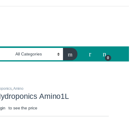
My Account
0
oponics
,
Amino
ydroponics Amino1L
gin
to see the price