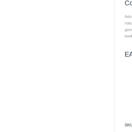
Co
Adva
natu
gez
teel
E
SK