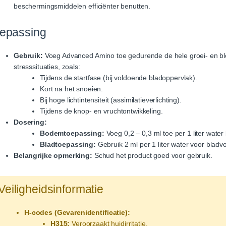
beschermingsmiddelen efficiënter benutten.
epassing
Gebruik:
Voeg Advanced Amino toe gedurende de hele groei- en bl
stresssituaties, zoals:
Tijdens de startfase (bij voldoende bladoppervlak).
Kort na het snoeien.
Bij hoge lichtintensiteit (assimilatieverlichting).
Tijdens de knop- en vruchtontwikkeling.
Dosering:
Bodemtoepassing:
Voeg 0,2 – 0,3 ml toe per 1 liter water 
Bladtoepassing:
Gebruik 2 ml per 1 liter water voor bladv
Belangrijke opmerking:
Schud het product goed voor gebruik.
Veiligheidsinformatie
H-codes (Gevarenidentificatie):
H315:
Veroorzaakt huidirritatie.