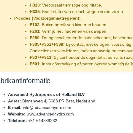
H319:
Veroorzaakt ernstige oogirritatie.
H335:
Kan irritatie van de luchtwegen veroorzaken.
P-codes (Voorzorgsmaatregelen):
P102:
Buiten bereik van kinderen houden.
P261:
Vermijd het inademen van dampen.
P280:
Draag beschermende handschoenen, beschermende 
P305+P351+P338:
Bij contact met de ogen: voorzichti
Contactlenzen verwijderen, indien aanwezig en eenvoudi
P337+P313:
Bij aanhoudende oogirritatie: een arts raa
P501:
Inhoud/verpakking afvoeren overeenkomstig de lo
brikantinformatie
Advanced Hydroponics of Holland B.V.
Adres:
Binnenweg 4, 5683 PR Best, Nederland
E-mail:
info@advancedhydro.com
Website:
www.advancedhydro.com
Telefoon:
+31 614838232