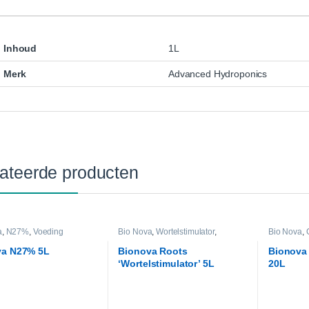
Inhoud
1L
Merk
Advanced Hydroponics
ateerde producten
a
,
N27%
,
Voeding
Bio Nova
,
Wortelstimulator
,
Bio Nova
,
Voeding
Voeding
va N27% 5L
Bionova Roots
Bionova
‘Wortelstimulator’ 5L
20L