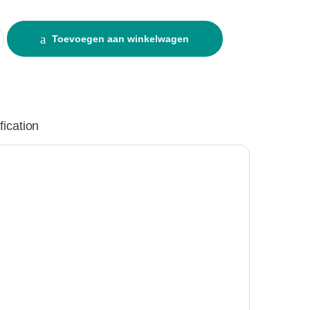
ics Amino1L quantity
Toevoegen aan winkelwagen
fication