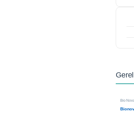
Gerel
Bio Nov
Biono