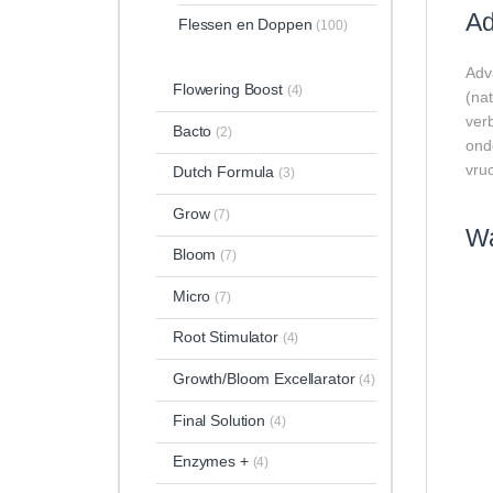
Ad
Flessen en Doppen
(100)
Adva
Flowering Boost
(4)
(nat
ver
Bacto
(2)
ond
vruc
Dutch Formula
(3)
Grow
(7)
Wa
Bloom
(7)
Micro
(7)
Root Stimulator
(4)
Growth/Bloom Excellarator
(4)
Final Solution
(4)
Enzymes +
(4)