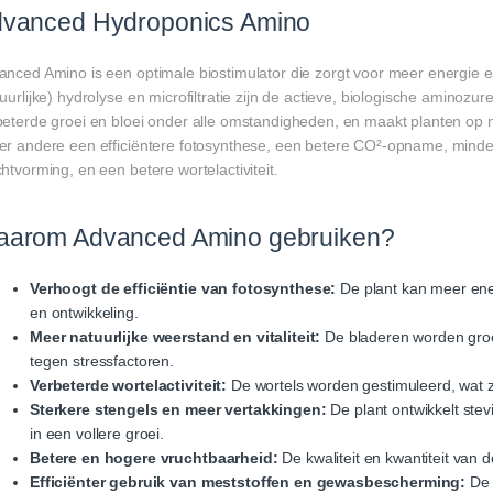
vanced Hydroponics Amino
nced Amino is een optimale biostimulator die zorgt voor meer energie en 
uurlijke) hydrolyse en microfiltratie zijn de actieve, biologische aminozure
beterde groei en bloei onder alle omstandigheden, en maakt planten op na
er andere een efficiëntere fotosynthese, een betere CO²-opname, minder 
htvorming, en een betere wortelactiviteit.
arom Advanced Amino gebruiken?
Verhoogt de efficiëntie van fotosynthese:
De plant kan meer ener
en ontwikkeling.
Meer natuurlijke weerstand en vitaliteit:
De bladeren worden groen
tegen stressfactoren.
Verbeterde wortelactiviteit:
De wortels worden gestimuleerd, wat 
Sterkere stengels en meer vertakkingen:
De plant ontwikkelt stev
in een vollere groei.
Betere en hogere vruchtbaarheid:
De kwaliteit en kwantiteit van 
Efficiënter gebruik van meststoffen en gewasbescherming:
De 