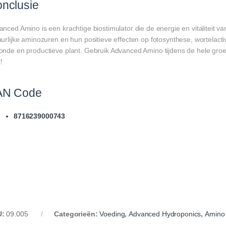
nclusie
nced Amino is een krachtige biostimulator die de energie en vitaliteit va
urlijke aminozuren en hun positieve effecten op fotosynthese, wortelactiv
onde en productieve plant. Gebruik Advanced Amino tijdens de hele groei
t!
AN Code
8716239000743
U:
09.005
Categorieën:
Voeding
,
Advanced Hydroponics
,
Amino