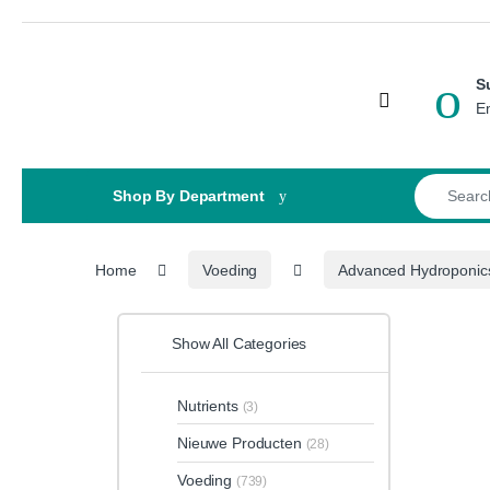
Skip to navigation
Skip to content
S
Open
E
Search for
Shop By Department
Home
Voeding
Advanced Hydroponic
Show All Categories
Nutrients
(3)
Nieuwe Producten
(28)
Voeding
(739)