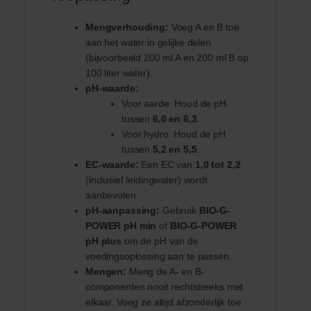
Mengverhouding:
Voeg A en B toe
aan het water in gelijke delen
(bijvoorbeeld 200 ml A en 200 ml B op
100 liter water).
pH-waarde:
Voor aarde: Houd de pH
tussen
6,0 en 6,3
.
Voor hydro: Houd de pH
tussen
5,2 en 5,5
.
EC-waarde:
Een EC van
1,0 tot 2,2
(inclusief leidingwater) wordt
aanbevolen.
pH-aanpassing:
Gebruik
BIO-G-
POWER pH min
of
BIO-G-POWER
pH plus
om de pH van de
voedingsoplossing aan te passen.
Mengen:
Meng de A- en B-
componenten nooit rechtstreeks met
elkaar. Voeg ze altijd afzonderlijk toe