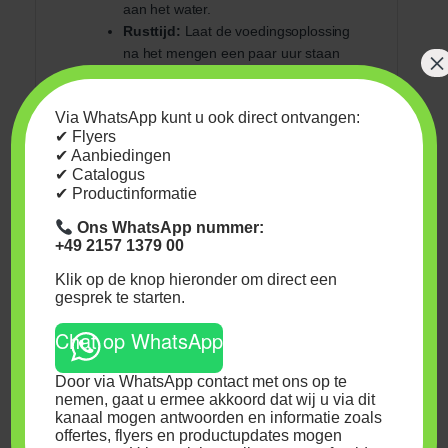
aan het water.
Rusttijd:
Laat de voedingsoplossing
na het mengen een paar uur staan
×
voordat je deze gebruikt.
Via WhatsApp kunt u ook direct ontvangen:
✔ Flyers
Veiligheidsinstructies
✔ Aanbiedingen
✔ Catalogus
Voeding bestaat onder meer uit
✔ Productinformatie
zuren. Deze zuren kunnen de
Ons WhatsApp nummer:
huid en slijmvliezen prikkelen.
+49 2157 1379 00
Probeer daarom direct
lichaamscontact te vermijden.
Klik op de knop hieronder om direct een
gesprek te starten.
Bij aanraking met de huid of
ogen direct spoelen met water.
Chat op WhatsApp
Buiten bereik van kinderen
houden.
Door via WhatsApp contact met ons op te
Vorstvrij en donker bewaren.
nemen, gaat u ermee akkoord dat wij u via dit
kanaal mogen antwoorden en informatie zoals
H-codes
offertes, flyers en productupdates mogen
(Gevarenidentificatie):