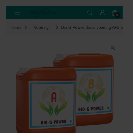
Skip to navigation
Skip to content
Open
0
Home
Voeding
Bio G Power Basis voeding A+B 5L