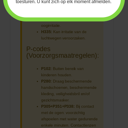
toesturen. U kunt zich op elk moment afmelden.
H315:
Veroorzaakt huidirritatie.
H319:
Veroorzaakt ernstige
oogirritatie.
H335:
Kan irritatie van de
luchtwegen veroorzaken.
P-codes
(Voorzorgsmaatregelen):
P102:
Buiten bereik van
kinderen houden.
P280:
Draag beschermende
handschoenen, beschermende
kleding, veiligheidsbril en/of
gezichtsmasker.
P305+P351+P338:
Bij contact
met de ogen: voorzichtig
afspoelen met water gedurende
enkele minuten. Contactlenzen