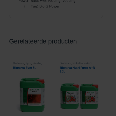
Power
,
Basis A+B Voeding
,
Voeding
Tag:
Bio G Power
Gerelateerde producten
Bio Nova
,
Zym
,
Voeding
Bio Nova
,
Nutri-Forte A+B
,
Voeding
Bionova Zym 5L
Bionova Nutri Forte A+B
20L