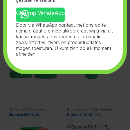
Chat op WhatsApp
Bio Nova
,
Nutri-Forte A+B
,
Bio Nova
,
Aarde Supermix
,
Door via WhatsApp contact met ons op te
Voeding
Voeding
Bionova Nutri Forte A+B
Bionova Soil Supermix 1L
nemen, gaat u ermee akkoord dat wij u via dit
20L
kanaal mogen antwoorden en informatie
zoals offertes, flyers en productupdates
mogen toesturen. U kunt zich op elk moment
afmelden.
Bio Nova
,
N27%
,
Voeding
Bio Nova
,
PK 13-14
,
Voeding
Bionova N27% 5L
Bionova PK 13-14 5L