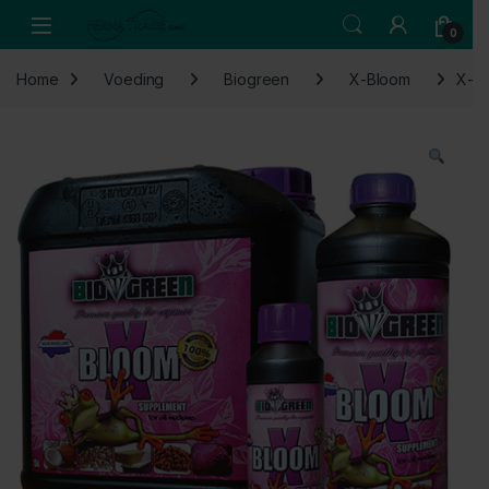
Skip to navigation
Skip to content
Open
0
Home
Voeding
Biogreen
X-Bloom
X-Bl