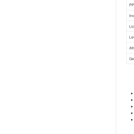
PP
In
Li
Le
Af
Ge