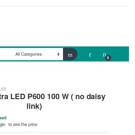
My Account
0
 LED
tra LED P600 100 W ( no daisy
link)
aad
gin
to see the price