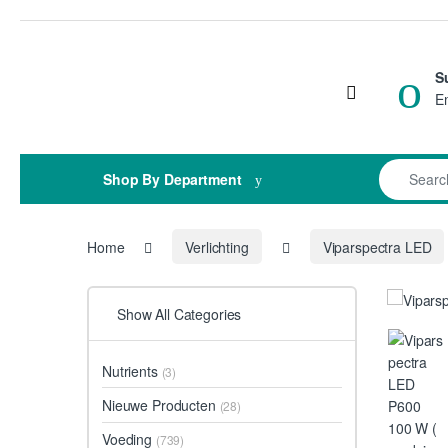
Skip to navigation
Skip to content
S
Open
E
Search for
Shop By Department
Home
Verlichting
Viparspectra LED
Show All Categories
Nutrients
(3)
Nieuwe Producten
(28)
Voeding
(739)