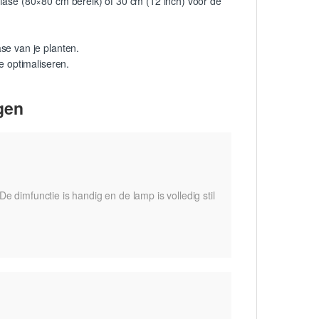
ase (80×80 cm bereik) of 30 cm (12 inch) voor de
se van je planten.
e optimaliseren.
gen
e dimfunctie is handig en de lamp is volledig stil