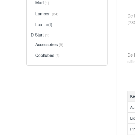
Mari
(1)
Lampen
(24)
De 
(73
Lux-Le(t)
D Start
(1)
Accessoires
(9)
De l
Cooltubes
(3)
stil
Ke
Ac
Lic
PP