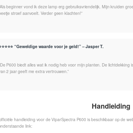
“Als beginner vond ik deze lamp erg gebruiksvriendelijk. Mijn kruiden g
beetje stroef aanvoelt. Verder geen klachten!”
⭐⭐⭐⭐⭐ “Geweldige waarde voor je geld!” – Jasper T.
“De P600 biedt alles wat ik nodig heb voor mijn planten. De lichtdekking i
van 2 jaar geeft me extra vertrouwen.”
Handleiding
officiële handleiding voor de ViparSpectra P600 is beschikbaar op de we
onderstaande link: