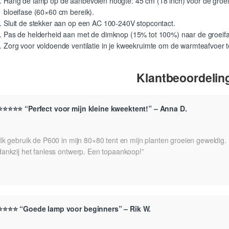
Hang de lamp op de aanbevolen hoogte: 45 cm (18 inch) voor de groeif
bloeifase (60×60 cm bereik).
Sluit de stekker aan op een AC 100-240V stopcontact.
Pas de helderheid aan met de dimknop (15% tot 100%) naar de groeifa
Zorg voor voldoende ventilatie in je kweekruimte om de warmteafvoer t
Klantbeoordelin
⭐⭐⭐⭐⭐ “Perfect voor mijn kleine kweektent!” – Anna D.
“Ik gebruik de P600 in mijn 80×80 tent en mijn planten groeien geweldig. D
dankzij het fanless ontwerp. Een topaankoop!”
⭐⭐⭐⭐ “Goede lamp voor beginners” – Rik W.