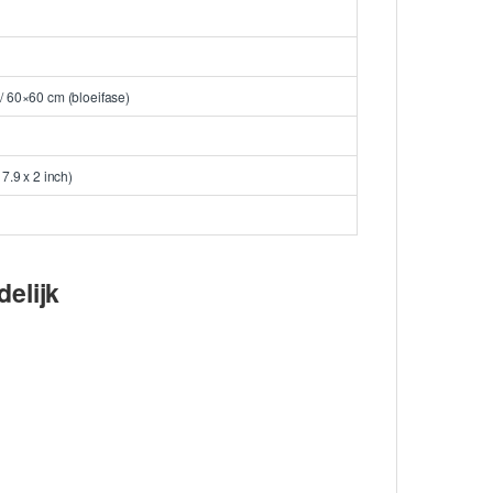
/ 60×60 cm (bloeifase)
 7.9 x 2 inch)
delijk