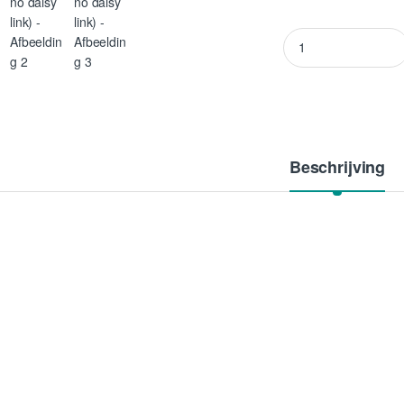
Viparspectra LED P6
Beschrijving