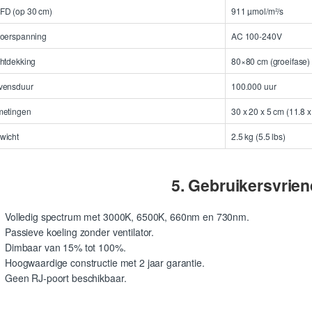
FD (op 30 cm)
911 µmol/m²/s
voerspanning
AC 100-240V
chtdekking
80×80 cm (groeifase) 
vensduur
100.000 uur
metingen
30 x 20 x 5 cm (11.8 x
wicht
2.5 kg (5.5 lbs)
5. Gebruikersvrien
Volledig spectrum met 3000K, 6500K, 660nm en 730nm.
Passieve koeling zonder ventilator.
Dimbaar van 15% tot 100%.
Hoogwaardige constructie met 2 jaar garantie.
Geen RJ-poort beschikbaar.