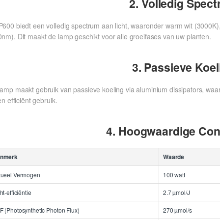
2. Volledig Spec
P600 biedt een volledig spectrum aan licht, waaronder warm wit (3000K),
0nm). Dit maakt de lamp geschikt voor alle groeifases van uw planten.
3. Passieve Koel
amp maakt gebruik van passieve koeling via aluminium dissipators, waard
 en efficiënt gebruik.
4. Hoogwaardige Con
nmerk
Waarde
tueel Vermogen
100 watt
ht-efficiëntie
2.7 µmol/J
F (Photosynthetic Photon Flux)
270 µmol/s