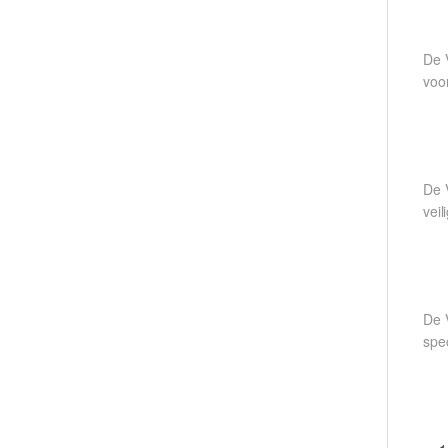
De 
voor
De 
veil
De 
spe