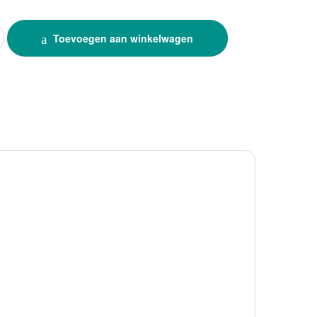
00 100 W ( no daisy link) quantity
Toevoegen aan winkelwagen