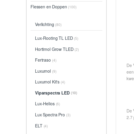
Flessen en Doppen
(100)
Verlichting
(80)
Lux-Rooting TL LED
(5)
Hortimol Grow TLED
(2)
Fertraso
(4)
De 
Luxumol
(9)
een
kwe
Luxumol Kit's
(4)
Viparspectra LED
(10)
Lux-Helios
(6)
De 
Lux Spectra Pro
(3)
2.7 
ELT
(4)