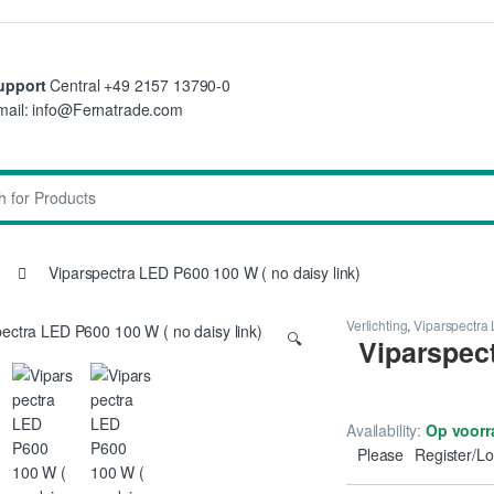
upport
Central +49 2157 13790-0
mail: info@Fernatrade.com
:
Viparspectra LED P600 100 W ( no daisy link)
Verlichting
,
Viparspectra
🔍
Viparspec
Availability:
Op voorr
Please
Register/Lo