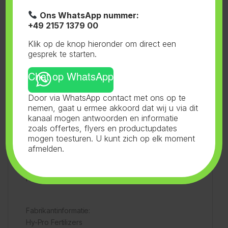
1-componentenmeststof voor zowel de groei- als
Ons WhatsApp nummer:
de bloeifase.
+49 2157 1379 00
Klik op de knop hieronder om direct een
Bevat voldoende macronutriënten voor een
gesprek te starten.
gebrekvrije voeding.
Chat op WhatsApp
Bevat de juiste hoeveelheid micronutriënten voor
Door via WhatsApp contact met ons op te
een gezonde biochemie.
nemen, gaat u ermee akkoord dat wij u via dit
kanaal mogen antwoorden en informatie
zoals offertes, flyers en productupdates
Resultaatoptimalisatie mogelijk met additieven en
mogen toesturen. U kunt zich op elk moment
boosters.
afmelden.
NPK-waarde: 2 – 5 – 5
Fabrikantinformatie:
Hy-Pro Fertilizers