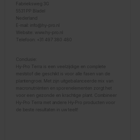
Fabrieksweg 3G
5531 PP Bladel
Nederland
E-mail: info@hy-pro.nl
Website: www.hy-pro.nl
Telefoon: +31 497 380 480
Conclusie:
Hy-Pro Terra is een veelzijdige en complete
meststof die geschikt is voor alle fasen van de
plantengroei. Met zijn uitgebalanceerde mix van
macronutriënten en sporenelementen zorgt het
voor een gezonde en krachtige plant. Combineer
Hy-Pro Terra met andere Hy-Pro producten voor
de beste resultaten in uw teelt!