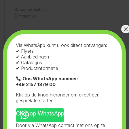
Ballast vereist: Ja
Dimbaar: Ja
×
Stroomverbruik: 600W
Voltage: 230-240V
Via WhatsApp kunt u ook direct ontvangen:
Lampspanning: 125V
✔ Flyers
Lampstroom: 5,5A
✔ Aanbiedingen
Lichtstroom: ca. 90.000 lumen
✔ Catalogus
Lumen per watt (lm/W): 145
✔ Productinformatie
Kleurtemperatuur: Geel/rood ca. 2050° Kelvin
Ons WhatsApp nummer:
Levensduur (gemiddeld): ca. 15.000 uur
+49 2157 1379 00
Klik op de knop hieronder om direct een
Afmetingen: L = ca. 290 mm, diameter = ca. 50 mm
gesprek te starten.
Gewicht: ca. 190 g
Chat op WhatsApp
Door via WhatsApp contact met ons op te