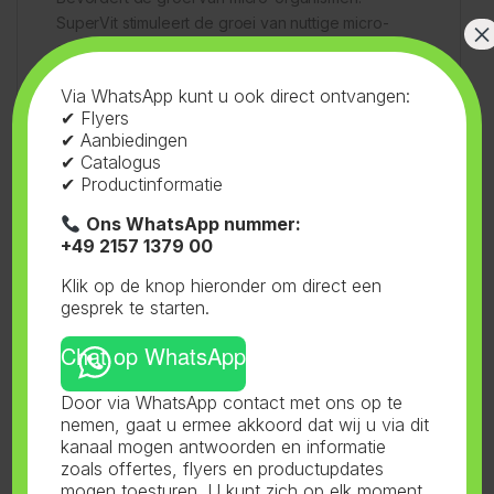
SuperVit stimuleert de groei van nuttige micro-
×
organismen in het substraat, wat de samenwerking
tussen plant, bodem en micro-organismen
Via WhatsApp kunt u ook direct ontvangen:
verbetert.
✔ Flyers
✔ Aanbiedingen
✔ Catalogus
Tijd- en energiebesparend:
✔ Productinformatie
Dankzij de voorgefabriceerde bouwstenen
kunnen planten bepaalde stappen in hun
Ons WhatsApp nummer:
stofwisseling overslaan, wat leidt tot een
+49 2157 1379 00
efficiëntere ontwikkeling.
Klik op de knop hieronder om direct een
gesprek te starten.
Waarom Hesi SuperVit gebruiken?
Chat op WhatsApp
Hesi SuperVit is een onmisbare toevoeging aan je
kweekroutine, of je nu een beginner bent of een
Door via WhatsApp contact met ons op te
ervaren kweker. Het biedt een eenvoudige en
nemen, gaat u ermee akkoord dat wij u via dit
effectieve manier om de gezondheid, vitaliteit en
kanaal mogen antwoorden en informatie
weerstand van je planten te verbeteren. Met
zoals offertes, flyers en productupdates
mogen toesturen. U kunt zich op elk moment
slechts een paar druppels kun je al