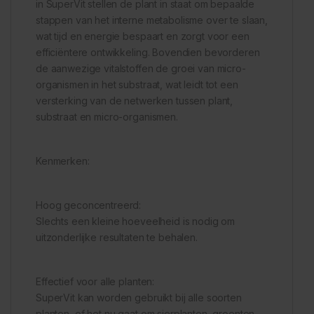
in SuperVit stellen de plant in staat om bepaalde
stappen van het interne metabolisme over te slaan,
wat tijd en energie bespaart en zorgt voor een
efficiëntere ontwikkeling. Bovendien bevorderen
de aanwezige vitalstoffen de groei van micro-
organismen in het substraat, wat leidt tot een
versterking van de netwerken tussen plant,
substraat en micro-organismen.
Kenmerken:
Hoog geconcentreerd:
Slechts een kleine hoeveelheid is nodig om
uitzonderlijke resultaten te behalen.
Effectief voor alle planten:
SuperVit kan worden gebruikt bij alle soorten
planten, of het nu gaat om sierplanten, groenten,