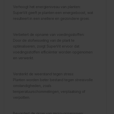
Verhoogt het energieniveau van planten:
SuperVit geeft je planten een energieboost, wat
resulteert in een snellere en gezondere groei.
Verbetert de opname van voedingsstoffen:
Door de stofwisseling van de plant te
optimaliseren, zorgt SuperVit ervoor dat
voedingsstoffen efficiënter worden opgenomen
en verwerkt.
Versterkt de weerstand tegen stress:
Planten worden beter bestand tegen stressvolle
omstandigheden, zoals
temperatuurschommelingen, verplaatsing of
verpotten.
Bevordert de groei van micro-organismen: