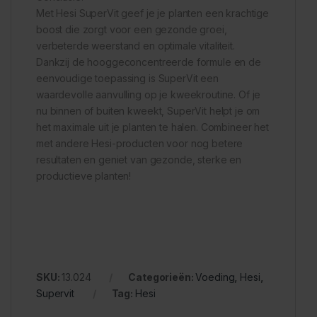
Met Hesi SuperVit geef je je planten een krachtige
boost die zorgt voor een gezonde groei,
verbeterde weerstand en optimale vitaliteit.
Dankzij de hooggeconcentreerde formule en de
eenvoudige toepassing is SuperVit een
waardevolle aanvulling op je kweekroutine. Of je
nu binnen of buiten kweekt, SuperVit helpt je om
het maximale uit je planten te halen. Combineer het
met andere Hesi-producten voor nog betere
resultaten en geniet van gezonde, sterke en
productieve planten!
SKU:
13.024
Categorieën:
Voeding
,
Hesi
,
Supervit
Tag:
Hesi