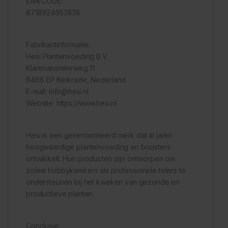
EAN CODE:
8718924653838
Fabrikantinformatie:
Hesi Plantenvoeding B.V.
Klarenanstelerweg 11
6468 EP Kerkrade, Nederland
E-mail: info@hesi.nl
Website: https://www.hesi.nl
Hesi is een gerenommeerd merk dat al jaren
hoogwaardige plantenvoeding en boosters
ontwikkelt. Hun producten zijn ontworpen om
zowel hobbykwekers als professionele telers te
ondersteunen bij het kweken van gezonde en
productieve planten.
Conclusie: