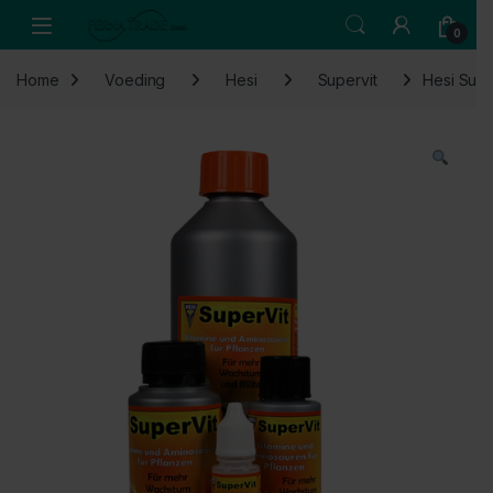
Skip to navigation
Skip to content
Open
0
Home
Voeding
Hesi
Supervit
Hesi Supe