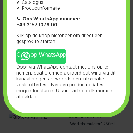
✔ Catalogus
✔ Productinformatie
📞
Ons WhatsApp nummer:
Gerelateerde producten
+49 2157 1379 00
Klik op de knop hieronder om direct een
gesprek te starten.
Bio Nova
,
Aarde Supermix
,
Bio Nova
,
Aarde Supermix
,
Voeding
Voeding
Chat op WhatsApp
Bionova Soil Supermix 20L
Bionova Soil Supermix 5L
Door via WhatsApp contact met ons op te
nemen, gaat u ermee akkoord dat wij u via dit
kanaal mogen antwoorden en informatie
zoals offertes, flyers en productupdates
mogen toesturen. U kunt zich op elk moment
afmelden.
Bio Nova
,
P20% Fosfor
,
Bio Nova
,
Wortelstimulator
,
Voeding
Voeding
Bionova P20% 1L
Bionova Roots
‘Wortelstimulator’ 250ml