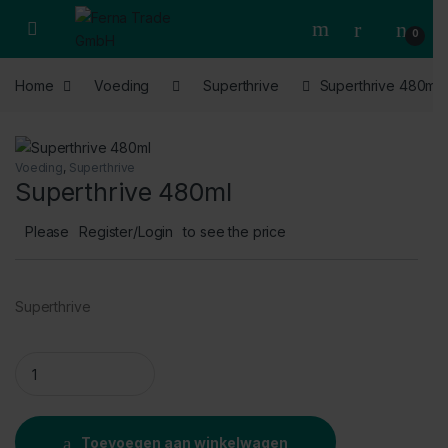
Skip to navigation
Skip to content
Open
0
Home
Voeding
Superthrive
Superthrive 480ml
Voeding
,
Superthrive
Superthrive 480ml
Please
Register/Login
to see the price
Superthrive
Superthrive 480ml quantity
Toevoegen aan winkelwagen