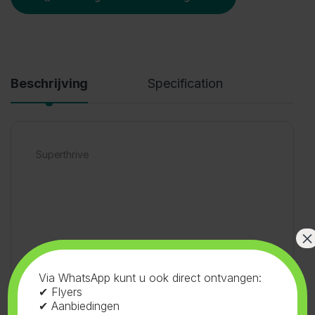
Beschrijving
Specification
Superthrive
×
SKU:
15.102
Categorieën:
Voeding
,
Superthrive
Tag:
Superthrive
Via WhatsApp kunt u ook direct ontvangen:
✔ Flyers
✔ Aanbiedingen