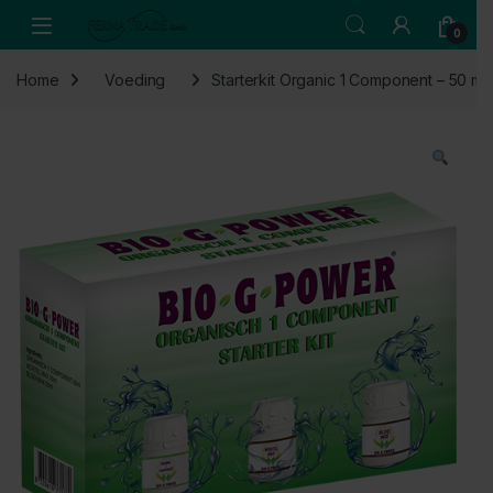
Skip to navigation
Skip to content
Open
0
Home
Voeding
Starterkit Organic 1 Component – 50 ml