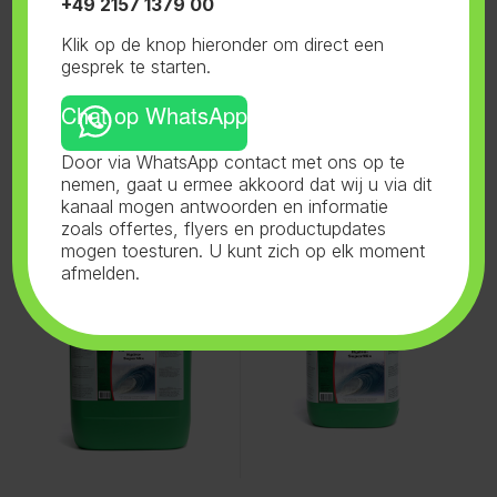
+49 2157 1379 00
Klik op de knop hieronder om direct een
gesprek te starten.
Chat op WhatsApp
Gerelateerde producten
Door via WhatsApp contact met ons op te
nemen, gaat u ermee akkoord dat wij u via dit
kanaal mogen antwoorden en informatie
Bio Nova
,
Hydro Supermix
,
Bio Nova
,
Hydro Supermix
,
zoals offertes, flyers en productupdates
Voeding
Voeding
Bionova Hydro Supermix
Bionova Hydro Supermix 5L
mogen toesturen. U kunt zich op elk moment
20L
afmelden.