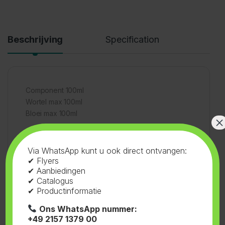
Beschrijving
Specification
Component 100ml
Wortel max 100ml
Bloei max 100ml
×
Via WhatsApp kunt u ook direct ontvangen:
✔ Flyers
✔ Aanbiedingen
✔ Catalogus
SKU:
95.103
Categorieën:
Bio G Power
,
✔ Productinformatie
Starterkits
,
Voeding
Ons WhatsApp nummer:
+49 2157 1379 00