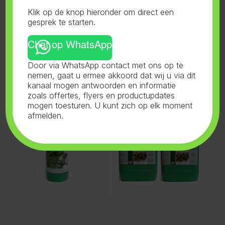
Klik op de knop hieronder om direct een
gesprek te starten.
Gerelateerde producten
Chat op WhatsApp
Door via WhatsApp contact met ons op te
nemen, gaat u ermee akkoord dat wij u via dit
Bio Nova
,
TML The Missing
Bio Nova
,
Coco-Forte A+B
,
kanaal mogen antwoorden en informatie
Link
,
Voeding
Voeding
Bionova Missing Link 1L
Bionova Coco Forte A+B
zoals offertes, flyers en productupdates
20L
mogen toesturen. U kunt zich op elk moment
afmelden.