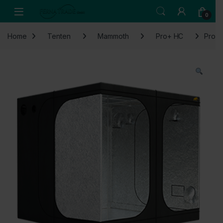
Skip to navigation
Skip to content
Open
0
Home
Tenten
Mammoth
Pro+ HC
Pro+ 