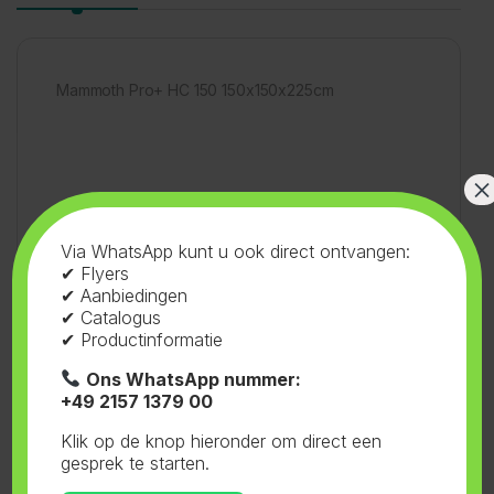
Mammoth Pro+ HC 150 150x150x225cm
×
SKU:
71.506
Categorieën:
Tenten
,
Via WhatsApp kunt u ook direct ontvangen:
✔ Flyers
Mammoth
,
Pro+ HC
Tag:
Mammoth
✔ Aanbiedingen
✔ Catalogus
✔ Productinformatie
Ons WhatsApp nummer:
+49 2157 1379 00
Gerelateerde producten
Klik op de knop hieronder om direct een
gesprek te starten.