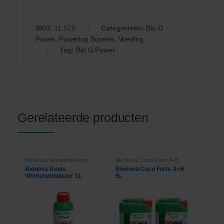
SKU:
11.528
Categorieën:
Bio G
Power
,
Powertop Booster
,
Voeding
Tag:
Bio G Power
Gerelateerde producten
Bio Nova
,
Wortelstimulator
,
Bio Nova
,
Coco-Forte A+B
,
Voeding
Voeding
Bionova Roots
Bionova Coco Forte A+B
‘Wortelstimulator’ 1L
5L