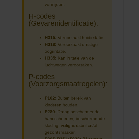
vermijden.
H-codes
(Gevarenidentificatie):
H315:
Veroorzaakt huidirritatie.
H319:
Veroorzaakt ernstige
oogirritatie.
H335:
Kan irritatie van de
luchtwegen veroorzaken.
P-codes
(Voorzorgsmaatregelen):
P102:
Buiten bereik van
kinderen houden.
P280:
Draag beschermende
handschoenen, beschermende
kleding, veiligheidsbril en/of
gezichtsmasker.
P305+P351+P338:
Bij contact