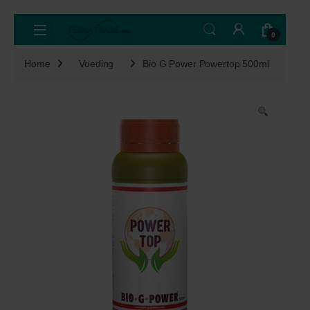
Skip to navigation
Skip to content
Open
0
Home
Voeding
Bio G Power Powertop 500ml