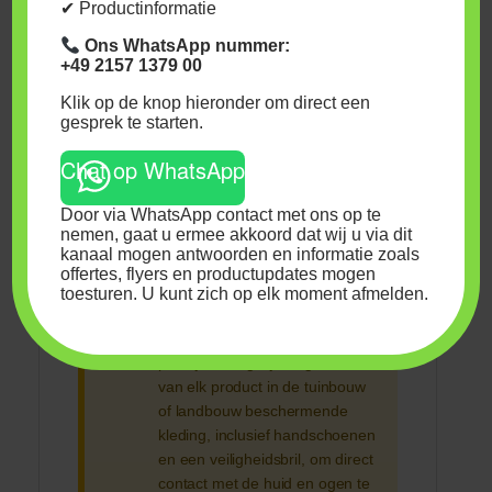
✔ Productinformatie
plantensoort te monitoren en
de dosering eventueel aan te
Ons WhatsApp nummer:
+49 2157 1379 00
passen. Voor planten met
zeer specifieke
Klik op de knop hieronder om direct een
voedingsbehoeften kunt u
gesprek te starten.
eerst een kleine test
Chat op WhatsApp
uitvoeren.
Door via WhatsApp contact met ons op te
Veiligheidsinformatie
nemen, gaat u ermee akkoord dat wij u via dit
kanaal mogen antwoorden en informatie zoals
offertes, flyers en productupdates mogen
Geen specifieke
toesturen. U kunt zich op elk moment afmelden.
veiligheidsmaatregelen
vermeld:
Echter, als algemene
praktijk, draag bij het gebruik
van elk product in de tuinbouw
of landbouw beschermende
kleding, inclusief handschoenen
en een veiligheidsbril, om direct
contact met de huid en ogen te