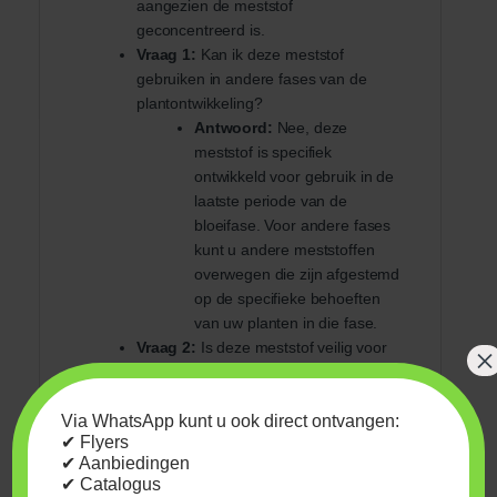
aangezien de meststof
geconcentreerd is.
Vraag 1:
Kan ik deze meststof
gebruiken in andere fases van de
plantontwikkeling?
Antwoord:
Nee, deze
meststof is specifiek
ontwikkeld voor gebruik in de
laatste periode van de
bloeifase. Voor andere fases
kunt u andere meststoffen
overwegen die zijn afgestemd
op de specifieke behoeften
van uw planten in die fase.
Vraag 2:
Is deze meststof veilig voor
×
alle soorten planten?
Antwoord:
Hoewel deze
meststof voor de meeste
Via WhatsApp kunt u ook direct ontvangen:
✔ Flyers
planten geschikt is, is het
✔ Aanbiedingen
altijd aanbevolen om de
✔ Catalogus
reactie van uw specifieke