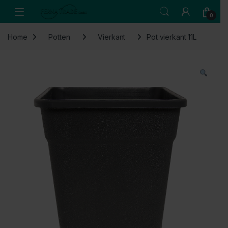
Skip to navigation
Skip to content
Open
0
Home
Potten
Vierkant
Pot vierkant 11L