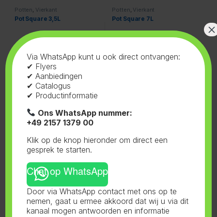
Potten
,
Vierkant
Potten
,
Vierkant
Pot Square 3,5L
Pot Square 7L
×
Via WhatsApp kunt u ook direct ontvangen:
✔ Flyers
✔ Aanbiedingen
✔ Catalogus
✔ Productinformatie
Ons WhatsApp nummer:
+49 2157 1379 00
Klik op de knop hieronder om direct een
gesprek te starten.
Potten
,
Vierkant
Potten
,
Vierkant
Pot Square 1L
Pot vierkant 5L
Chat op WhatsApp
Door via WhatsApp contact met ons op te
nemen, gaat u ermee akkoord dat wij u via dit
kanaal mogen antwoorden en informatie