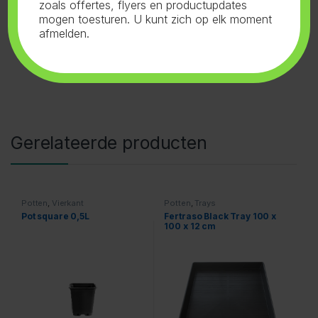
zoals offertes, flyers en productupdates
mogen toesturen. U kunt zich op elk moment
afmelden.
Gerelateerde producten
Potten
,
Vierkant
Potten
,
Trays
Pot square 0,5L
Fertraso Black Tray 100 x
100 x 12 cm