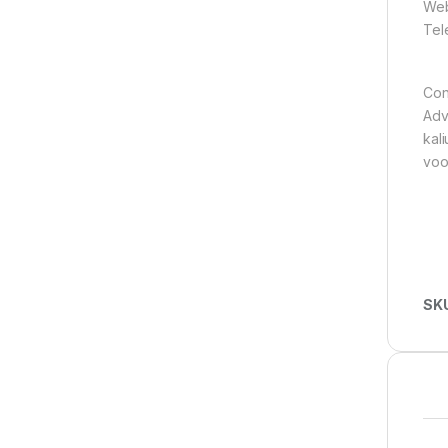
Web
Tel
Con
Adv
kal
voo
SK