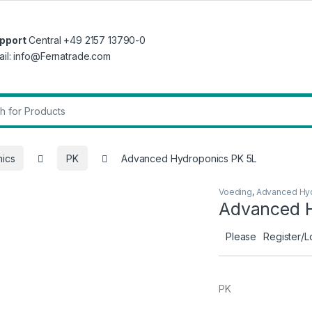
pport
Central +49 2157 13790-0
ail: info@Fernatrade.com
r:
ics
PK
Advanced Hydroponics PK 5L
Voeding
,
Advanced Hy
Advanced H
Please
Register/L
PK