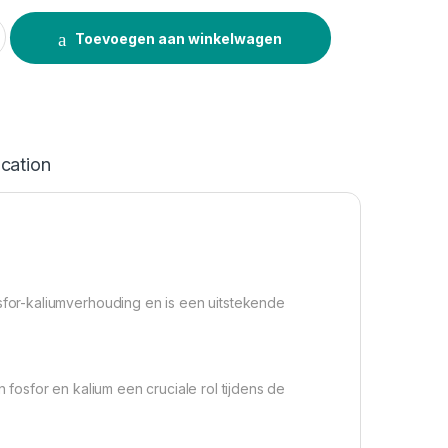
ics PK 5L quantity
Toevoegen aan winkelwagen
ication
or-kaliumverhouding en is een uitstekende
osfor en kalium een cruciale rol tijdens de