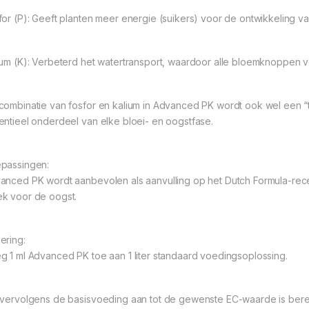
for (P): Geeft planten meer energie (suikers) voor de ontwikkeling va
ium (K): Verbeterd het watertransport, waardoor alle bloemknoppen v
combinatie van fosfor en kalium in Advanced PK wordt ook wel een 
entieel onderdeel van elke bloei- en oogstfase.
passingen:
anced PK wordt aanbevolen als aanvulling op het Dutch Formula-rece
k voor de oogst.
ering:
g 1 ml Advanced PK toe aan 1 liter standaard voedingsoplossing.
 vervolgens de basisvoeding aan tot de gewenste EC-waarde is berei