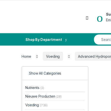
Skip to navigation
Skip to content
Su
Open
Em
Search fo
Shop By Department
Home
Voeding
Advanced Hydropon
Show All Categories
Nutrients
(3)
Nieuwe Producten
(28)
Voeding
(739)