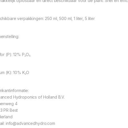
akkelijk oplosbaar en direct beschikbaar voor de plant: Snel en effi
hikbare verpakkingen: 250 ml, 500 ml, 1 liter, 5 liter
enstelling:
for (P): 12% P₂O₅
ium (K): 10% K₂O
rikantinformatie:
anced Hydroponics of Holland B.V.
nenweg 4
3 PR Best
erland
ail: info@advancedhydro.com