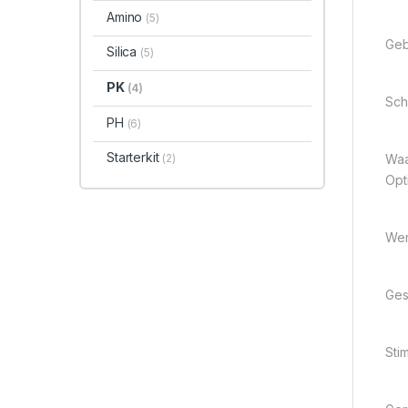
Amino
(5)
Geb
Silica
(5)
PK
(4)
Sch
PH
(6)
Starterkit
(2)
Waa
Opt
Wer
Ges
Sti