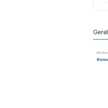
Gere
Bio Nov
Link
,
Vo
Bionov