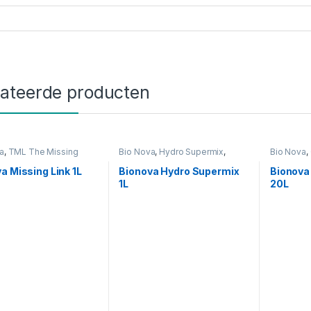
lateerde producten
a
,
TML The Missing
Bio Nova
,
Hydro Supermix
,
Bio Nova
,
eding
Voeding
Voeding
a Missing Link 1L
Bionova Hydro Supermix
Bionova
1L
20L