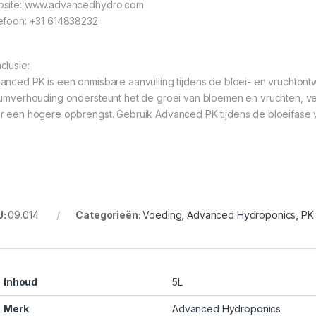
site: www.advancedhydro.com
efoon: +31 614838232
clusie:
anced PK is een onmisbare aanvulling tijdens de bloei- en vruchtontwi
iumverhouding ondersteunt het de groei van bloemen en vruchten, ver
r een hogere opbrengst. Gebruik Advanced PK tijdens de bloeifase vo
U:
09.014
Categorieën:
Voeding
,
Advanced Hydroponics
,
PK
Inhoud
5L
Merk
Advanced Hydroponics