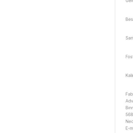
Gem
Besc
Sam
Fos
Kal
Fab
Adv
Bin
568
Ned
E-m