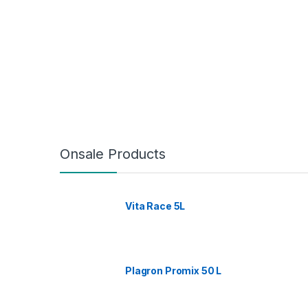
Onsale Products
Vita Race 5L
Plagron Promix 50 L