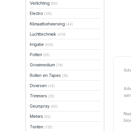
Verlichting
(80)
Electro
(105)
Klimaatbeheersing
(44)
Luchttechniek
(410)
Irrigatie
(106)
Potten
(55)
Groeimedium
(78)
Adv
Rollen en Tapes
(25)
Diversen
(43)
Adv
aan
Trimmers
(25)
Geurspray
(40)
Naa
Meters
(55)
blo
Tenten
(135)