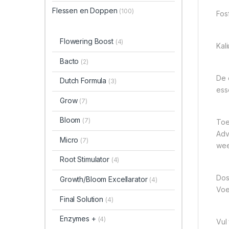
Flessen en Doppen
(100)
Fos
Flowering Boost
(4)
Kal
Bacto
(2)
De 
Dutch Formula
(3)
ess
Grow
(7)
Bloom
(7)
Toe
Adv
Micro
(7)
wee
Root Stimulator
(4)
Dos
Growth/Bloom Excellarator
(4)
Voe
Final Solution
(4)
Enzymes +
(4)
Vul