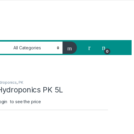
My Account
0
droponics
,
PK
ydroponics PK 5L
ogin
to see the price