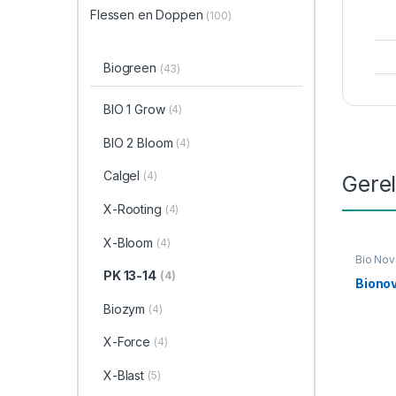
Flessen en Doppen
(100)
Biogreen
(43)
BIO 1 Grow
(4)
BIO 2 Bloom
(4)
Calgel
(4)
Gere
X-Rooting
(4)
X-Bloom
(4)
Bio Nov
PK 13-14
(4)
Biono
Biozym
(4)
X-Force
(4)
X-Blast
(5)