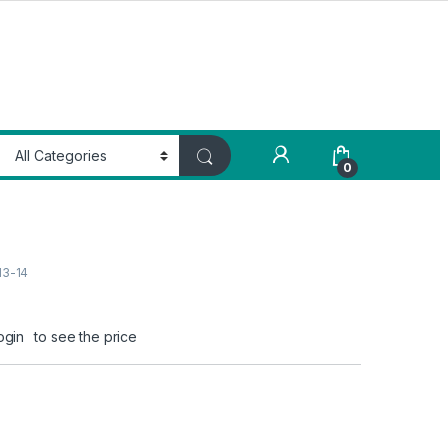
My Account
0
13-14
ogin
to see the price