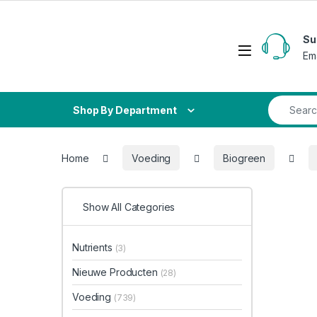
Skip to navigation
Skip to content
Su
Open
Em
Search fo
Shop By Department
Home
Voeding
Biogreen
Show All Categories
Nutrients
(3)
Nieuwe Producten
(28)
Voeding
(739)