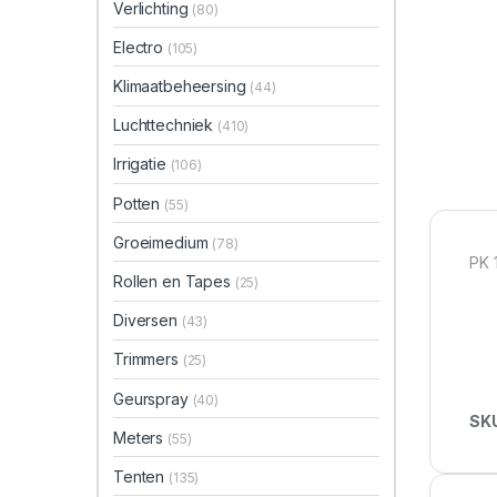
Verlichting
(80)
Electro
(105)
Klimaatbeheersing
(44)
Luchttechniek
(410)
Irrigatie
(106)
Potten
(55)
Groeimedium
(78)
PK 
Rollen en Tapes
(25)
Diversen
(43)
Trimmers
(25)
Geurspray
(40)
SK
Meters
(55)
Tenten
(135)