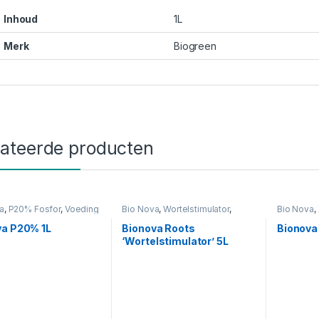
Inhoud
1L
Merk
Biogreen
lateerde producten
a
,
P20% Fosfor
,
Voeding
Bio Nova
,
Wortelstimulator
,
Bio Nova
,
Voeding
Voeding
va P20% 1L
Bionova Roots
Bionova
‘Wortelstimulator’ 5L