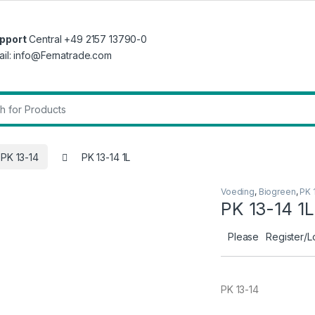
pport
Central +49 2157 13790-0
ail: info@Fernatrade.com
r:
PK 13-14
PK 13-14 1L
Voeding
,
Biogreen
,
PK 
PK 13-14 1L
Please
Register/L
PK 13-14