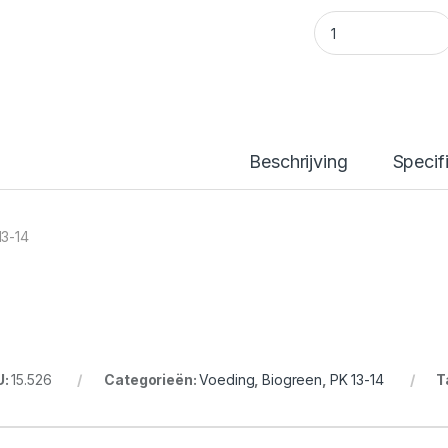
PK 13-14 1L quantit
Beschrijving
Specif
13-14
U:
15.526
Categorieën:
Voeding
,
Biogreen
,
PK 13-14
T