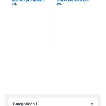
Bionova Hydro Supermix
Bionova Nutri Forte A+B
20L
20L
Categorieën 1