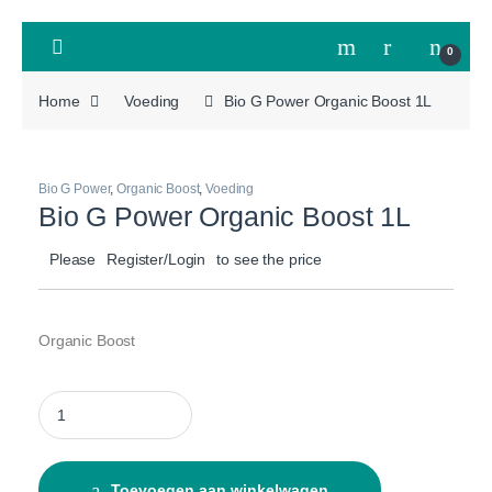
Skip to navigation
Skip to content
Open
0
Home
Voeding
Bio G Power Organic Boost 1L
Bio G Power
,
Organic Boost
,
Voeding
Bio G Power Organic Boost 1L
Please
Register/Login
to see the price
Organic Boost
Bio G Power Organic Boost 1L quantity
Toevoegen aan winkelwagen