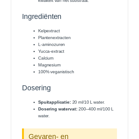
kwaliteit van het substraat.
Ingrediënten
Kelpextract
Plantenextracten
L-aminozuren
Yucca-extract
Calcium
Magnesium
100% veganistisch
Dosering
Spuitapplicatie:
20 ml/10 L water.
Dosering watervat:
200–400 ml/100 L
water.
Gevaren- en