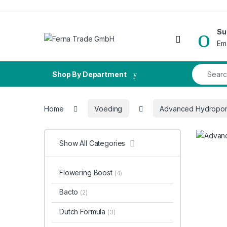
Skip to navigation
Skip to content
Su
Open
Em
Search fo
Shop By Department
Home
Voeding
Advanced Hydropon
Show All Categories
Flowering Boost
(4)
Bacto
(2)
Dutch Formula
(3)