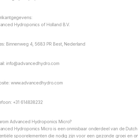
rikantgegevens:
anced Hydroponics of Holland B.V.
es: Binnenweg 4, 5683 PR Best, Nederland
ail: info@advancedhydro.com
site: www.advancedhydro.com
efoon: +31 614838232
rom Advanced Hydroponics Micro?
anced Hydroponics Micro is een onmisbaar onderdeel van de Dutch F
entiële spoorelementen die nodig zijn voor een gezonde groei en ont