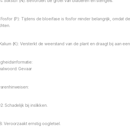
% Stikstof (N): Bevordert de groei van bladeren en stengels.
Fosfor (P): Tijdens de bloeifase is fosfor minder belangrijk, omdat d
chten.
Kalium (K): Versterkt de weerstand van de plant en draagt bij aan ee
igheidsinformatie:
nalwoord: Gevaar
arenhinweisen:
: Schadelijk bij inslikken.
8: Veroorzaakt ernstig oogletsel.