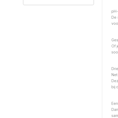
pH-S
De 
voo
Ges
Of 
soo
Dri
Net
Dez
bij
Een
Dan
sam