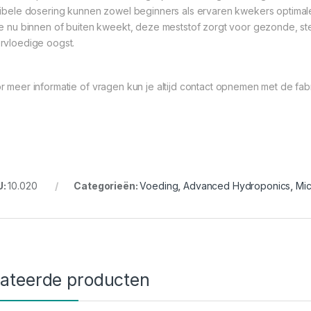
xibele dosering kunnen zowel beginners als ervaren kwekers optima
je nu binnen of buiten kweekt, deze meststof zorgt voor gezonde, ste
rvloedige oogst.
r meer informatie of vragen kun je altijd contact opnemen met de f
U:
10.020
Categorieën:
Voeding
,
Advanced Hydroponics
,
Mic
lateerde producten