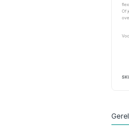
fle
Of 
ove
Voo
SK
Gere