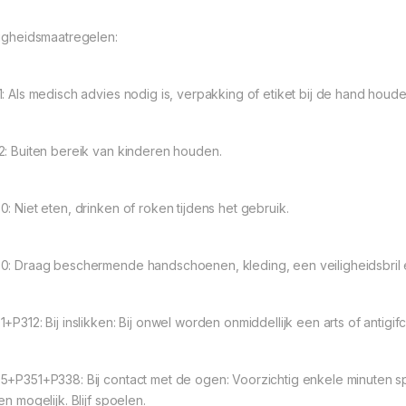
ligheidsmaatregelen:
1: Als medisch advies nodig is, verpakking of etiket bij de hand houde
2: Buiten bereik van kinderen houden.
0: Niet eten, drinken of roken tijdens het gebruik.
0: Draag beschermende handschoenen, kleding, een veiligheidsbril 
1+P312: Bij inslikken: Bij onwel worden onmiddellijk een arts of antigi
5+P351+P338: Bij contact met de ogen: Voorzichtig enkele minuten s
en mogelijk. Blijf spoelen.