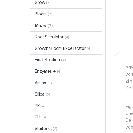
Grow
(7)
Bloom
(7)
Micro
(7)
Root Stimulator
(4)
Growth/Bloom Excellarator
(4)
Final Solution
(4)
Adv
Enzymes +
(4)
vor
zij
Amino
(5)
De 
Silica
(5)
PK
(4)
Eig
Che
PH
(6)
De 
voo
Starterkit
(2)