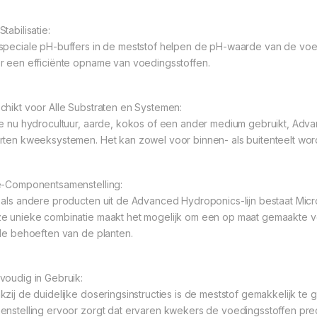
tabilisatie:
speciale pH-buffers in de meststof helpen de pH-waarde van de voedi
r een efficiënte opname van voedingsstoffen.
chikt voor Alle Substraten en Systemen:
je nu hydrocultuur, aarde, kokos of een ander medium gebruikt, Adva
rten kweeksystemen. Het kan zowel voor binnen- als buitenteelt wor
e-Componentsamenstelling:
 als andere producten uit de Advanced Hydroponics-lijn bestaat Micr
e unieke combinatie maakt het mogelijk om een op maat gemaakte voe
 de behoeften van de planten.
voudig in Gebruik:
kzij de duidelijke doseringsinstructies is de meststof gemakkelijk te 
enstelling ervoor zorgt dat ervaren kwekers de voedingsstoffen pr