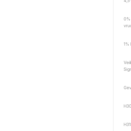
4,5
0% 
vru
1% 
Veil
Sig
Gev
H302
H31