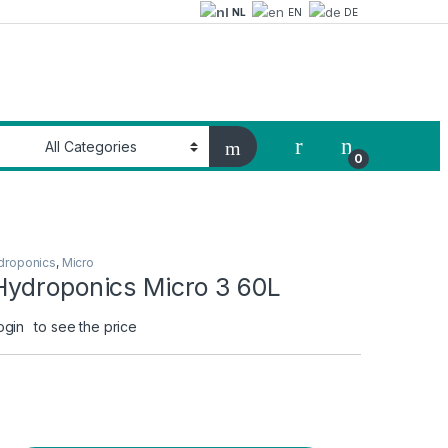
NL
EN
DE
My Account
0
droponics
,
Micro
ydroponics Micro 3 60L
ogin
to see the price