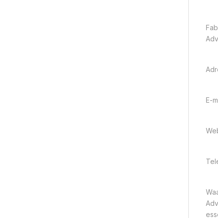
Fab
Adv
Adr
E-m
Web
Tel
Waa
Adv
ess