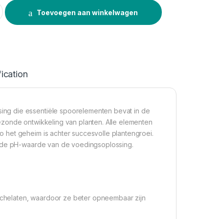
ics Micro 3 60L quantity
Toevoegen aan winkelwagen
ication
ng die essentiële spoorelementen bevat in de
ezonde ontwikkeling van planten. Alle elementen
 het geheim is achter succesvolle plantengroei.
n de pH-waarde van de voedingsoplossing.
chelaten, waardoor ze beter opneembaar zijn