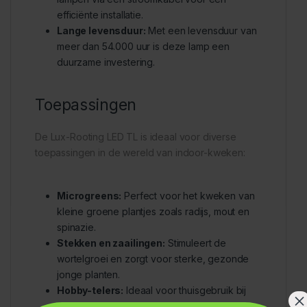
efficiënte installatie.
Lange levensduur:
Met een levensduur van
meer dan 54.000 uur is deze lamp een
duurzame investering.
Toepassingen
De Lux-Rooting LED TL is ideaal voor diverse
toepassingen in de wereld van indoor-kweken:
Microgreens:
Perfect voor het kweken van
kleine groene plantjes zoals radijs, mout en
spinazie.
Stekken en zaailingen:
Stimuleert de
wortelgroei en zorgt voor sterke, gezonde
jonge planten.
Hobby-telers:
Ideaal voor thuisgebruik bij
×
het kweken van kruiden, bloemen of