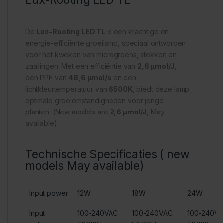
Lux-Rooting LED TL
De
Lux-Rooting LED TL
is een krachtige en
energie-efficiënte groeilamp, speciaal ontworpen
voor het kweken van microgreens, stekken en
zaailingen. Met een efficiëntie van
2,6 μmol/J
,
een PPF van
48,6 μmol/s
en een
lichtkleurtemperatuur van
6500K
, biedt deze lamp
optimale groeiomstandigheden voor jonge
planten. (New models are
2,6 μmol/J
, May
available)
Technische Specificaties ( new
models May available)
Input power
12W
18W
24W
Input
100-240VAC
100-240VAC
100-240V