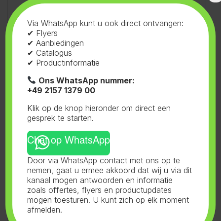
groenten.
Commerciële setups:
Geschikt voor
Via WhatsApp kunt u ook direct ontvangen:
✔ Flyers
grotere producties van zaailingen en
✔ Aanbiedingen
microgreens.
✔ Catalogus
✔ Productinformatie
Veel gestelde Vragen (FAQ)
Ons WhatsApp nummer:
+49 2157 1379 00
Is deze lamp geschikt voor commerciële
Klik op de knop hieronder om direct een
doeleinden?
gesprek te starten.
Hoeveel lampen kan ik aansluiten met de Daisy
Chain-functie?
Chat op WhatsApp
Door via WhatsApp contact met ons op te
Klantrecensies
nemen, gaat u ermee akkoord dat wij u via dit
kanaal mogen antwoorden en informatie
“Perfect voor mijn microgreens!” –
zoals offertes, flyers en productupdates
Emma K.
” Ik gebruik deze lamp nu al een paar
mogen toesturen. U kunt zich op elk moment
afmelden.
maanden voor mijn microgreens en de resultaten
zijn geweldig. De planten groeien snel en zien er