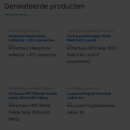
Gerelateerde producten
Verlichting
,
Fertraso
,
Verlichting
,
Lampen
,
Fertraso
Accessoires
Fertraso Hamertone
Fertraso HPS lamp 1000
reflector + IEC connector
Watt E40 ( out of
assortiment)
Verlichting
,
Lampen
,
Fertraso
Verlichting
,
Luxumol
Fertraso HPIT/Metal Halide
Luxumol Digital interlink
lamp 250w E40 fitting
cable 3m