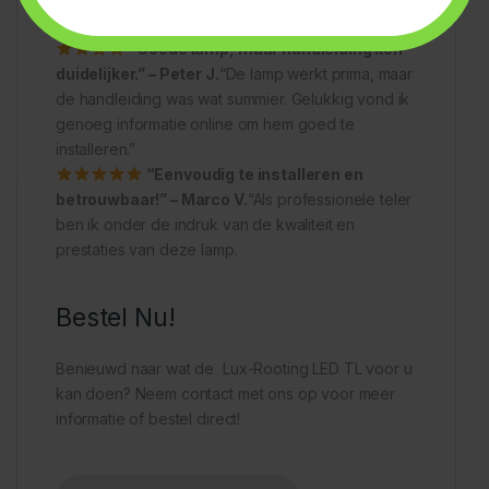
gezond uit.”
“Goede lamp, maar handleiding kon
duidelijker.” – Peter J.
“De lamp werkt prima, maar
de handleiding was wat summier. Gelukkig vond ik
genoeg informatie online om hem goed te
installeren.”
“Eenvoudig te installeren en
betrouwbaar!” – Marco V.
“Als professionele teler
ben ik onder de indruk van de kwaliteit en
prestaties van deze lamp.
Bestel Nu!
Benieuwd naar wat de Lux-Rooting LED TL voor u
kan doen? Neem contact met ons op voor meer
informatie of bestel direct!