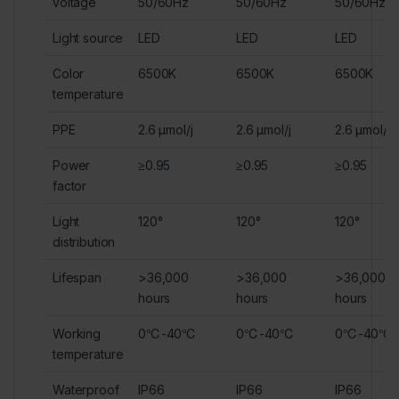
voltage
50/60Hz
50/60Hz
50/60Hz
Light source
LED
LED
LED
Color
6500K
6500K
6500K
temperature
PPE
2.6 μmol/j
2.6 μmol/j
2.6 μmol/j
Power
≥0.95
≥0.95
≥0.95
factor
Light
120°
120°
120°
distribution
Lifespan
>36,000
>36,000
>36,000
hours
hours
hours
Working
0℃-40℃
0℃-40℃
0℃-40℃
temperature
Waterproof
IP66
IP66
IP66