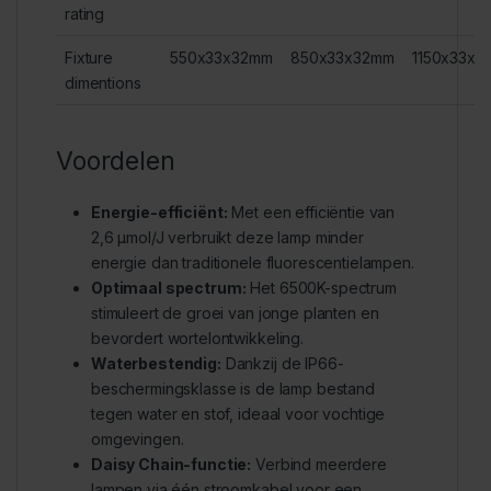
rating
Fixture
550x33x32mm
850x33x32mm
1150x33x3
dimentions
Voordelen
Energie-efficiënt:
Met een efficiëntie van
2,6 μmol/J verbruikt deze lamp minder
energie dan traditionele fluorescentielampen.
Optimaal spectrum:
Het 6500K-spectrum
stimuleert de groei van jonge planten en
bevordert wortelontwikkeling.
Waterbestendig:
Dankzij de IP66-
beschermingsklasse is de lamp bestand
tegen water en stof, ideaal voor vochtige
omgevingen.
Daisy Chain-functie:
Verbind meerdere
lampen via één stroomkabel voor een