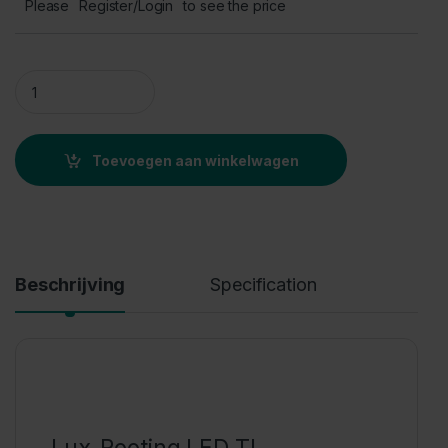
Please
Register/Login
to see the price
Lux-Rooting TL LED 24W 120CM, Excl. power cable, New model
Toevoegen aan winkelwagen
Beschrijving
Specification