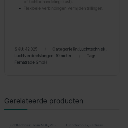
of luchtbehandelingskast).
Flexibele verbindingen vermijden trillingen.
SKU:
42.325
Categorieën:
Luchttechniek
,
Luchtverdeelslangen
,
10 meter
Tag:
Fernatrade GmbH
Gerelateerde producten
Luchttechniek
,
Torin MDF
,
MDF
Luchttechniek
,
Fertraso