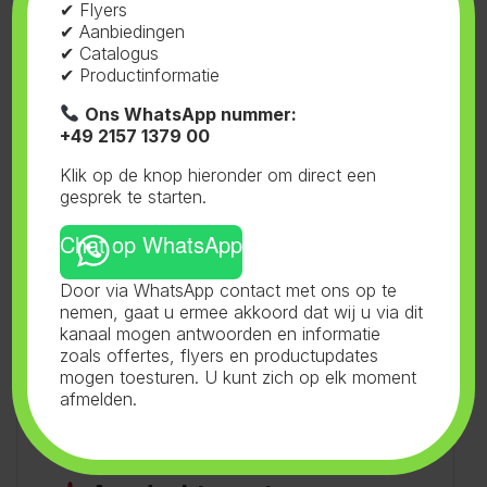
✔ Flyers
Materialen
✔ Aanbiedingen
✔ Catalogus
Polyester (textielslangen)
: Licht, flexibel,
✔ Productinformatie
gemakkelijk te reinigen.
Ons WhatsApp nummer:
PVC
: Steviger, makkelijker afwasbaar, vaak in
+49 2157 1379 00
vochtige of vuile omgevingen.
Antistatisch materiaal
: Voor toepassingen
Klik op de knop hieronder om direct een
gesprek te starten.
met gevoelige elektronica of
stofontploffingsgevaar.
Chat op WhatsApp
Voordelen
Door via WhatsApp contact met ons op te
nemen, gaat u ermee akkoord dat wij u via dit
kanaal mogen antwoorden en informatie
Geluiddempend (zeker textielslangen).
zoals offertes, flyers en productupdates
Gelijkmatige temperatuurverdeling.
mogen toesturen. U kunt zich op elk moment
Geen tochtklachten.
afmelden.
Lichtgewicht en eenvoudig te installeren.
Hygiënisch: sommige varianten zijn wasbaar.