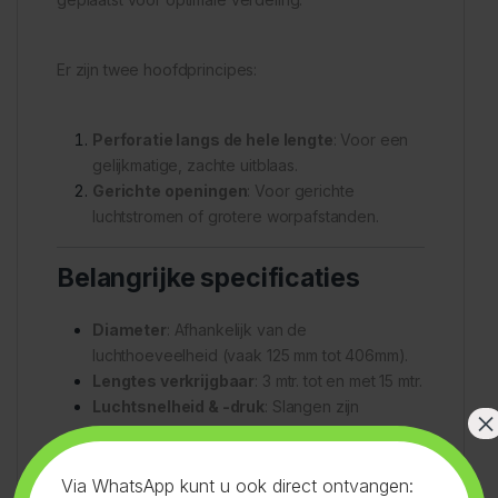
Er zijn twee hoofdprincipes:
Perforatie langs de hele lengte
: Voor een
gelijkmatige, zachte uitblaas.
Gerichte openingen
: Voor gerichte
luchtstromen of grotere worpafstanden.
Belangrijke specificaties
Diameter
: Afhankelijk van de
luchthoeveelheid (vaak 125 mm tot 406mm).
Lengtes verkrijgbaar
: 3 mtr. tot en met 15 mtr.
Luchtsnelheid & -druk
: Slangen zijn
×
ontworpen om luchtdrukverliezen te
minimaliseren.
Via WhatsApp kunt u ook direct ontvangen: