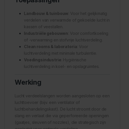
Landbouw & tuinbouw
: Voor het gelijkmatig
verdelen van verwarmde of gekoelde lucht in
kassen of veestallen.
Industriële gebouwen
: Voor comfortkoeling
of -verwarming en stofvrije luchtverdeling.
Clean rooms & laboratoria
: Voor
luchtverdeling met minimale turbulentie.
Voedingsindustrie
: Hygiënische
luchtverdeling in koel- en opslagruimtes.
Werking
Lucht verdeelslangen worden aangesloten op een
luchttoevoer (bijv. een ventilator of
luchtbehandelingskast). De lucht stroomt door de
slang en verlaat die via geperforeerde openingen
(gaatjes, sleuven of nozzles), die strategisch zijn
geplaatst voor optimale verdeling.