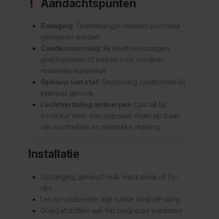
Aandachtspunten
Reiniging
: Textielslangen moeten periodiek
gewassen worden.
Condensvorming
: Bij koeltoepassingen
goed isoleren of kiezen voor condens-
resistente materialen.
Opbouw van stof
: Regelmatig controleren bij
intensief gebruik.
Luchtverdeling ontwerpen
: Laat dit bij
voorkeur door een specialist doen op basis
van luchtdebiet en ruimtelijke indeling.
️
Installatie
Ophanging gebeurt vaak met kabels of Ty-
rips
Let op voldoende vrije ruimte rond de slang.
Goed afdichten aan het beginpunt (ventilator