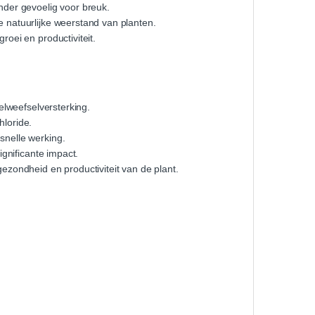
nder gevoelig voor breuk.
e natuurlijke weerstand van planten.
oei en productiviteit.
elweefselversterking.
hloride.
nelle werking.
gnificante impact.
ezondheid en productiviteit van de plant.