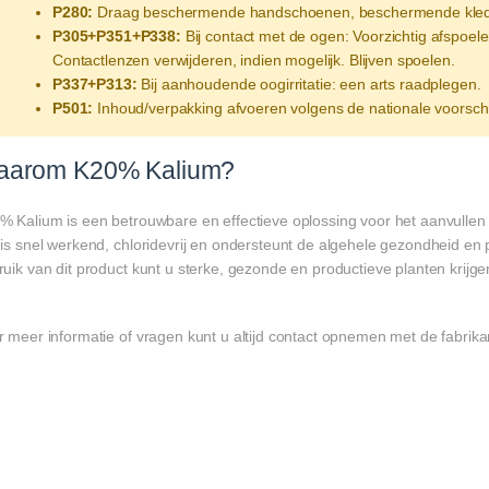
P280:
Draag beschermende handschoenen, beschermende kleding,
P305+P351+P338:
Bij contact met de ogen: Voorzichtig afspoe
Contactlenzen verwijderen, indien mogelijk. Blijven spoelen.
P337+P313:
Bij aanhoudende oogirritatie: een arts raadplegen.
P501:
Inhoud/verpakking afvoeren volgens de nationale voorschr
aarom K20% Kalium?
% Kalium is een betrouwbare en effectieve oplossing voor het aanvullen 
 is snel werkend, chloridevrij en ondersteunt de algehele gezondheid en 
uik van dit product kunt u sterke, gezonde en productieve planten krijge
 meer informatie of vragen kunt u altijd contact opnemen met de fabrika