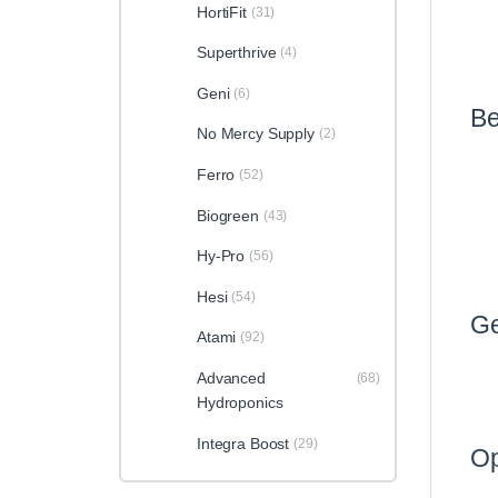
HortiFit
(31)
Superthrive
(4)
Geni
(6)
Be
No Mercy Supply
(2)
Ferro
(52)
Biogreen
(43)
Hy-Pro
(56)
Hesi
(54)
Ge
Atami
(92)
Advanced
(68)
Hydroponics
Integra Boost
(29)
Op