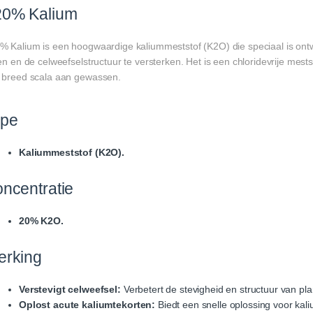
0% Kalium
% Kalium is een hoogwaardige kaliummeststof (K2O) die speciaal is ontw
en en de celweefselstructuur te versterken. Het is een chloridevrije mes
 breed scala aan gewassen.
ype
Kaliummeststof (K2O).
ncentratie
20% K2O.
rking
Verstevigt celweefsel:
Verbetert de stevigheid en structuur van pla
Oplost acute kaliumtekorten:
Biedt een snelle oplossing voor kal