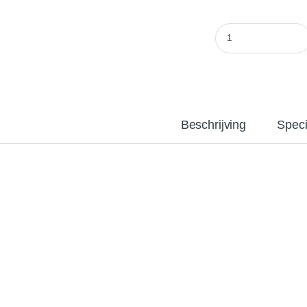
Bio G Power K20% K
Beschrijving
Speci