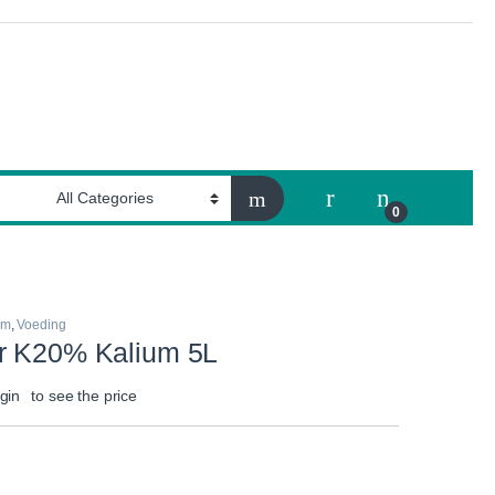
My Account
0
um
,
Voeding
r K20% Kalium 5L
gin
to see the price