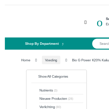
Skip to navigation
Skip to content
S
Open
E
Search for
Shop By Department
Home
Voeding
Bio G Power K20% Kali
Show All Categories
Nutrients
(3)
Nieuwe Producten
(28)
Verlichting
(80)