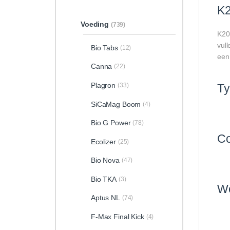
K2
Voeding
(739)
K20
vull
Bio Tabs
(12)
een
Canna
(22)
Plagron
(33)
T
SiCaMag Boom
(4)
Bio G Power
(78)
Co
Ecolizer
(25)
Bio Nova
(47)
Bio TKA
(3)
We
Aptus NL
(74)
F-Max Final Kick
(4)