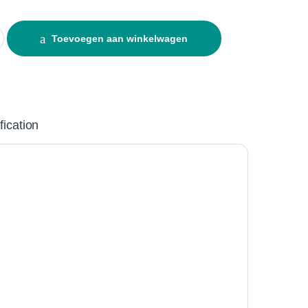
alium 5L quantity
Toevoegen aan winkelwagen
fication