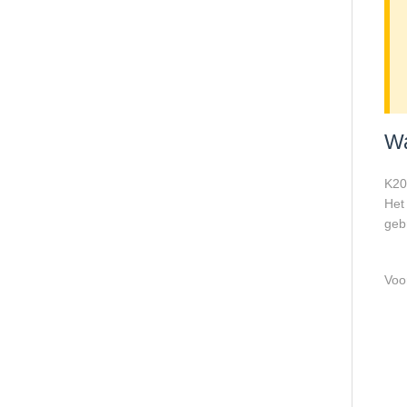
W
K20
Het
gebr
Voor