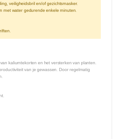
 veiligheidsbril en/of gezichtsmasker.
len met water gedurende enkele minuten.
iften.
van kaliumtekorten en het versterken van planten.
productiviteit van je gewassen. Door regelmatig
n.
nt.