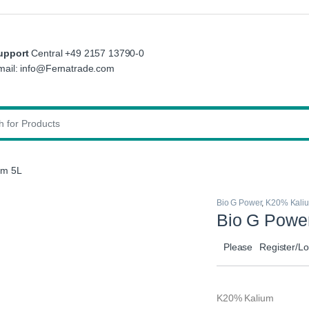
upport
Central +49 2157 13790-0
mail: info@Fernatrade.com
:
um 5L
Bio G Power
,
K20% Kali
Bio G Powe
Please
Register/Lo
K20% Kalium