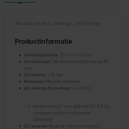
384 stuks per doos, 38mm gat, 75x75x65mm
Productinformatie
Afmetingen blok:
7,5 x 7,5 x 6,5 cm
Gat diameter:
38 mm (soms afgerond tot 40
mm)
Gat diepte:
± 35 mm
Materiaal:
Minerale steenwol
pH-waarde bij levering:
ca. 7,0–8,5
Aanbevolen pH voor gebruik: 5,5–5,8 (te
corrigeren met pH-verlagende
oplossing)
EC-waarde:
Neutraal (niet voor bemest)