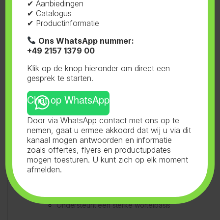
✔ Aanbiedingen
Voorbereiden:
✔ Catalogus
✔ Productinformatie
Ons WhatsApp nummer:
Dompel de blokken onder in water met
+49 2157 1379 00
een pH van 5,5–5,8
Laat ze volledig verzadigen en uitlekken
Klik op de knop hieronder om direct een
Planten:
gesprek te starten.
Chat op WhatsApp
Plaats je stek of zaailing in het
voorgeboorde gat van 38 mm
Door via WhatsApp contact met ons op te
Zorg dat het stekje stevig zit zonder te
nemen, gaat u ermee akkoord dat wij u via dit
kanaal mogen antwoorden en informatie
diep te gaan
zoals offertes, flyers en productupdates
Doorgroeien:
mogen toesturen. U kunt zich op elk moment
afmelden.
Geschikt voor verdere groei op grotere
blokken of NFT/DWC-systemen
Ondersteunt een sterke wortelbasis