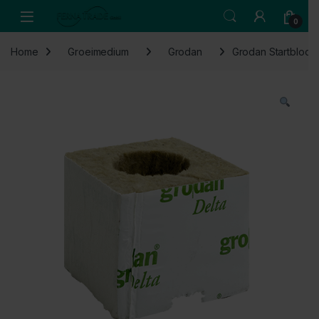
Skip to navigation
Skip to content
Open
0
Home
Groeimedium
Grodan
Grodan Startbloc