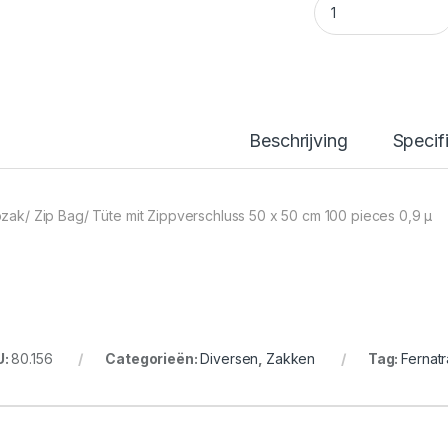
Beschrijving
Specif
pzak/ Zip Bag/ Tüte mit Zippverschluss 50 x 50 cm 100 pieces 0,9 μ
U:
80.156
Categorieën:
Diversen
,
Zakken
Tag:
Fernat