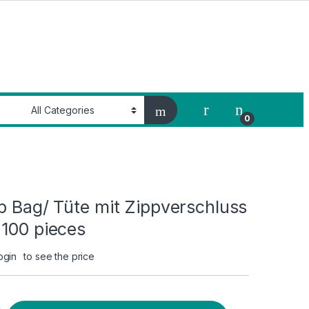
My Account
0
p Bag/ Tüte mit Zippverschluss
 100 pieces
ogin
to see the price
Tüte mit Zippverschluss 50 x 50 cm 100 pieces quantity