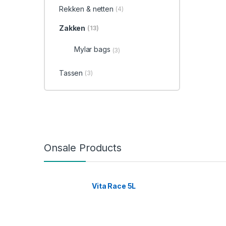
Rekken & netten
(4)
Zakken
(13)
Mylar bags
(3)
Tassen
(3)
Onsale Products
Vita Race 5L