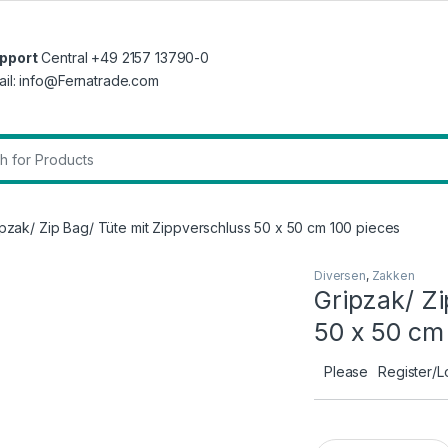
pport
Central +49 2157 13790-0
ail: info@Fernatrade.com
r:
ipzak/ Zip Bag/ Tüte mit Zippverschluss 50 x 50 cm 100 pieces
Diversen
,
Zakken
Gripzak/ Zi
50 x 50 cm
Please
Register/L
Gripzak/ Zip Bag/ 