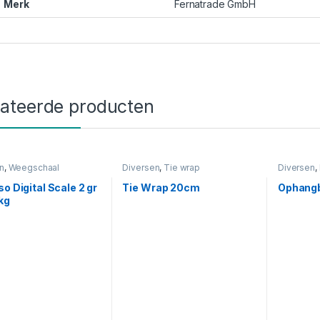
Merk
Fernatrade GmbH
lateerde producten
n
,
Weegschaal
Diversen
,
Tie wrap
Diversen
,
so Digital Scale 2 gr
Tie Wrap 20cm
Ophangb
 kg