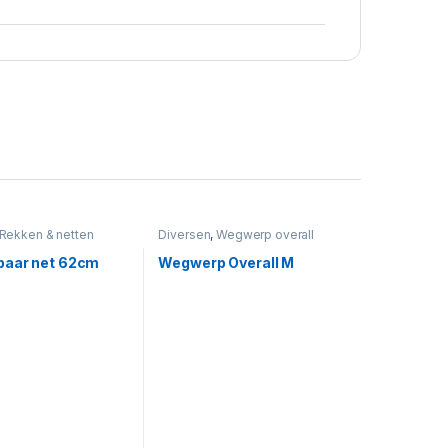
Rekken & netten
Diversen
,
Wegwerp overall
aar net 62cm
Wegwerp Overall M