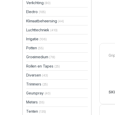
Verlichting
(80)
Electro
(105)
Klimaatbeheersing
(44)
Luchttechniek
(410)
Irrigatie
(106)
Potten
(55)
Gri
Groeimedium
(78)
Rollen en Tapes
(25)
Diversen
(43)
Trimmers
(25)
SK
Geurspray
(40)
Meters
(55)
Tenten
(135)