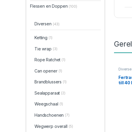
Flessen en Doppen
(100)
Diversen
(43)
Ketting
(1)
Gere
Tie wrap
(3)
Rope Ratchet
(1)
Diverse
Can opener
(1)
Fertra
Brandblussers
(1)
till 40
Sealapparaat
(2)
Weegschaal
(1)
Handschoenen
(7)
Wegwerp overall
(5)