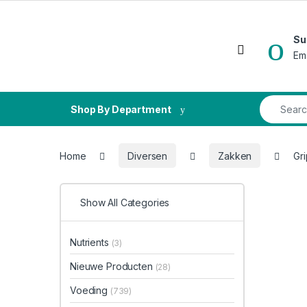
Skip to navigation
Skip to content
Su
Open
Em
Search fo
Shop By Department
Home
Diversen
Zakken
Gr
Show All Categories
Nutrients
(3)
Nieuwe Producten
(28)
Voeding
(739)