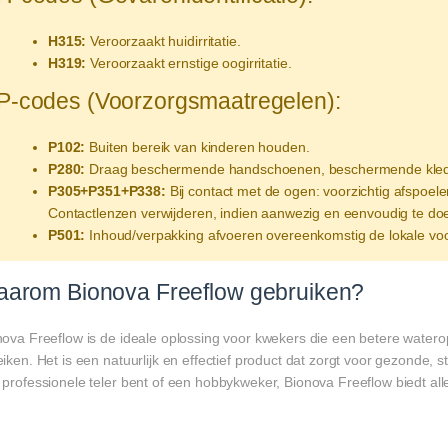
H315:
Veroorzaakt huidirritatie.
H319:
Veroorzaakt ernstige oogirritatie.
P-codes (Voorzorgsmaatregelen):
P102:
Buiten bereik van kinderen houden.
P280:
Draag beschermende handschoenen, beschermende kleding,
P305+P351+P338:
Bij contact met de ogen: voorzichtig afspoe
Contactlenzen verwijderen, indien aanwezig en eenvoudig te doe
P501:
Inhoud/verpakking afvoeren overeenkomstig de lokale voo
arom Bionova Freeflow gebruiken?
nova Freeflow is de ideale oplossing voor kwekers die een betere water
iken. Het is een natuurlijk en effectief product dat zorgt voor gezonde, 
professionele teler bent of een hobbykweker, Bionova Freeflow biedt alle