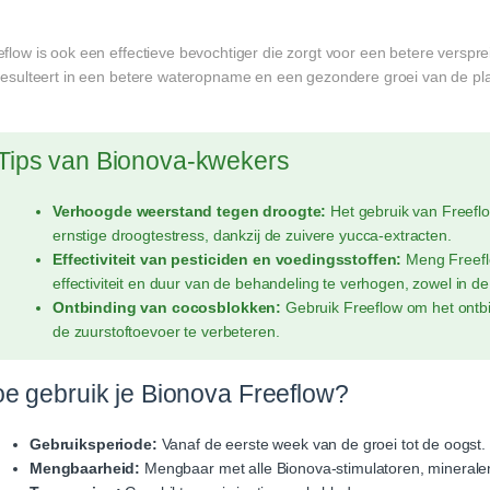
flow is ook een effectieve bevochtiger die zorgt voor een betere verspre
 resulteert in een betere wateropname en een gezondere groei van de pl
Tips van Bionova-kwekers
Verhoogde weerstand tegen droogte:
Het gebruik van Freefl
ernstige droogtestress, dankzij de zuivere yucca-extracten.
Effectiviteit van pesticiden en voedingsstoffen:
Meng Freeflo
effectiviteit en duur van de behandeling te verhogen, zowel in d
Ontbinding van cocosblokken:
Gebruik Freeflow om het ontbi
de zuurstoftoevoer te verbeteren.
e gebruik je Bionova Freeflow?
Gebruiksperiode:
Vanaf de eerste week van de groei tot de oogst.
Mengbaarheid:
Mengbaar met alle Bionova-stimulatoren, mineralen