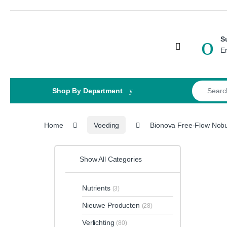
Skip to navigation
Skip to content
S
Open
E
Search for
Shop By Department
Home
Voeding
Bionova Free-Flow Nob
Show All Categories
Nutrients
(3)
Nieuwe Producten
(28)
Verlichting
(80)