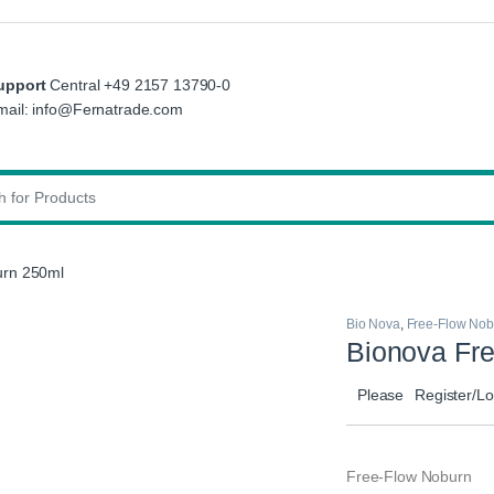
upport
Central +49 2157 13790-0
mail: info@Fernatrade.com
:
urn 250ml
Bio Nova
,
Free-Flow Nob
Bionova Fr
Please
Register/Lo
Free-Flow Noburn