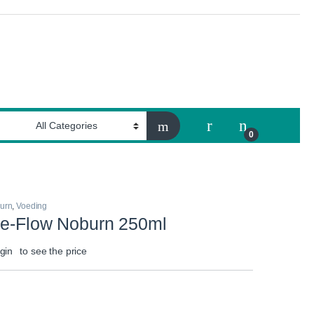
My Account
0
urn
,
Voeding
ee-Flow Noburn 250ml
gin
to see the price