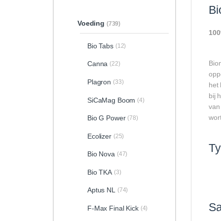
Bi
Voeding
(739)
100
Bio Tabs
(12)
Bion
Canna
(22)
opp
Plagron
(33)
het
bij 
SiCaMag Boom
(4)
van
wort
Bio G Power
(78)
Ecolizer
(25)
T
Bio Nova
(47)
Bio TKA
(3)
Aptus NL
(74)
Sa
F-Max Final Kick
(4)