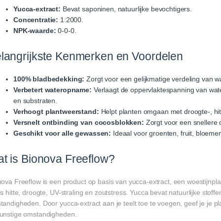
Yucca-extract:
Bevat saponinen, natuurlijke bevochtigers.
Concentratie:
1:2000.
NPK-waarde:
0-0-0.
langrijkste Kenmerken en Voordelen
100% bladbedekking:
Zorgt voor een gelijkmatige verdeling van 
Verbetert wateropname:
Verlaagt de oppervlaktespanning van wate
en substraten.
Verhoogt plantweerstand:
Helpt planten omgaan met droogte-, hitt
Versnelt ontbinding van cocosblokken:
Zorgt voor een snellere 
Geschikt voor alle gewassen:
Ideaal voor groenten, fruit, bloeme
t is Bionova Freeflow?
nova Freeflow is een product op basis van yucca-extract, een woestijnp
s hitte, droogte, UV-straling en zoutstress. Yucca bevat natuurlijke stof
tandigheden. Door yucca-extract aan je teelt toe te voegen, geef je je 
unstige omstandigheden.