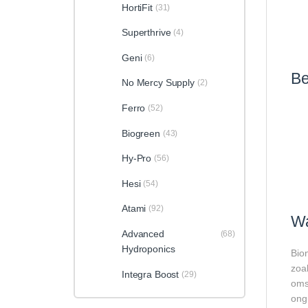
HortiFit
(31)
Superthrive
(4)
Geni
(6)
Be
No Mercy Supply
(2)
Ferro
(52)
Biogreen
(43)
Hy-Pro
(56)
Hesi
(54)
Atami
(92)
Wa
Advanced
(68)
Hydroponics
Bio
zoal
Integra Boost
(29)
oms
ong