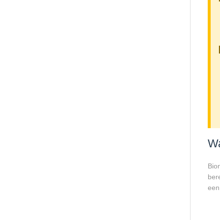
Wa
Bio
bere
een 