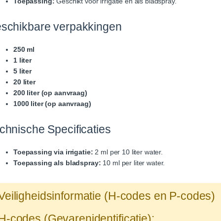
Toepassing:
Geschikt voor irrigatie en als bladspray.
schikbare verpakkingen
250 ml
1 liter
5 liter
20 liter
200 liter (op aanvraag)
1000 liter (op aanvraag)
chnische Specificaties
Toepassing via irrigatie:
2 ml per 10 liter water.
Toepassing als bladspray:
10 ml per liter water.
Veiligheidsinformatie (H-codes en P-codes)
H-codes (Gevarenidentificatie):