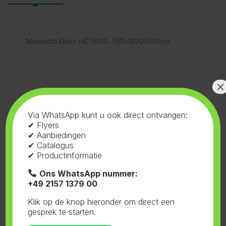
Mammoth Elite+ HC 1500L 750x1500x240cm
×
SKU:
71.504
Categorieën:
Tenten
,
Via WhatsApp kunt u ook direct ontvangen:
✔ Flyers
Mammoth
,
Elite+ HC
Tag:
Mammoth
✔ Aanbiedingen
✔ Catalogus
✔ Productinformatie
Ons WhatsApp nummer:
+49 2157 1379 00
Gerelateerde producten
Klik op de knop hieronder om direct een
gesprek te starten.