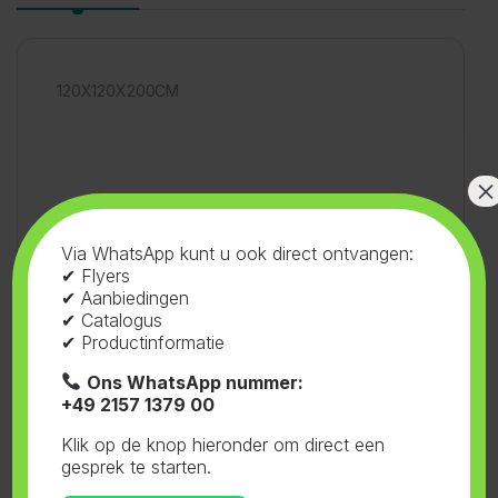
120X120X200CM
×
SKU:
72.002
Categorie:
Dr. Green
Via WhatsApp kunt u ook direct ontvangen:
✔ Flyers
Tag:
Dr. Green
✔ Aanbiedingen
✔ Catalogus
✔ Productinformatie
Ons WhatsApp nummer:
+49 2157 1379 00
Gerelateerde producten
Klik op de knop hieronder om direct een
gesprek te starten.