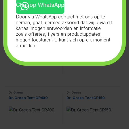
Chat op WhatsApp
Dr. Green
Dr. Green
Dr. Green Tent GR480
Dr. Green Tent GR600
Door via WhatsApp contact met ons op te
nemen, gaat u ermee akkoord dat wij u via dit
kanaal mogen antwoorden en informatie
zoals offertes, flyers en productupdates
mogen toesturen. U kunt zich op elk moment
afmelden.
Dr. Green
Dr. Green
Dr. Green Tent GR400
Dr. Green Tent GR150