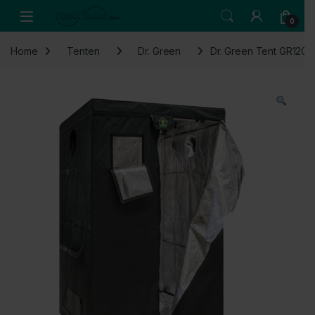
Skip to navigation
Skip to content
Open
0
Home
Tenten
Dr. Green
Dr. Green Tent GR120